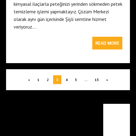
kimyasal ilaçlarla peteğinizi yerinden sökmeden petek
temizleme işlemi yapmaktayız. Çözüm Merkezi
olarak aynı gün içerisinde Şişli semtine hizmet
veriyoruz….
READ MORE
«
1
2
3
4
5
…
15
»