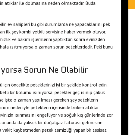
nin atıklar ile dolmasına neden olmaktadır. Buda
bilir, ev sahipleri bu gibi durumlarda ne yapacaklarını pek
n ilk şey kombi yetkili servisine haber vermek oluyor.
emizlik ve bakım işlemlerini yaptıktan sonra evinizden
z hala ısıtmıyorsa o zaman sorun peteklerdedir. Peki bunu
ıyorsa Sorun Ne Olabilir
çin öncelikle peteklerinizi iyi bir şekilde kontrol edin.
belli bir bölümü ısınıyorsa, petekler geç ısınıp çabuk
 ise işte o zaman yapılması gereken şey peteklerin
anım nedeniyle peteklerin içerisinde biriken atıklar
vinizin ısınmasını engelliyor ve soğuk kış günlerinde zor
sonunda da yüksek bir doğalgaz faturası gelmesine
a vakit kaybetmeden petek temizliği yapan bir tesisat