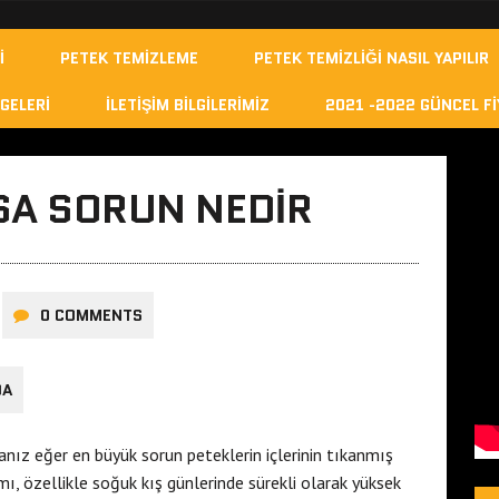
I
PETEK TEMIZLEME
PETEK TEMIZLIĞI NASIL YAPILIR
GELERI
İLETIŞIM BILGILERIMIZ
2021 -2022 GÜNCEL FI
SA SORUN NEDIR
0 COMMENTS
DA
anız eğer en büyük sorun peteklerin içlerinin tıkanmış
mı, özellikle soğuk kış günlerinde sürekli olarak yüksek