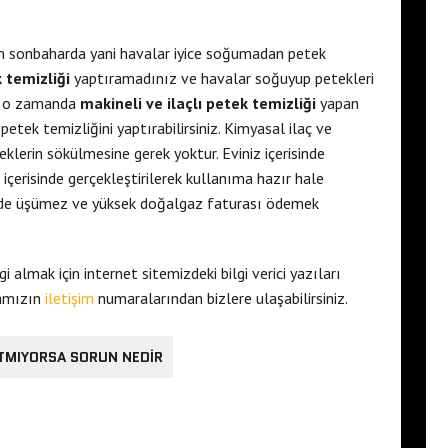
n sonbaharda yani havalar iyice soğumadan petek
 temizliği
yaptıramadınız ve havalar soğuyup petekleri
te o zamanda
makineli ve ilaçlı petek temizliği
yapan
etek temizliğini yaptırabilirsiniz. Kimyasal ilaç ve
klerin sökülmesine gerek yoktur. Eviniz içerisinde
içerisinde gerçekleştirilerek kullanıma hazır hale
nizde üşümez ve yüksek doğalgaz faturası ödemek
i almak için internet sitemizdeki bilgi verici yazıları
mamızın
iletişim
numaralarından bizlere ulaşabilirsiniz.
ITMIYORSA SORUN NEDIR