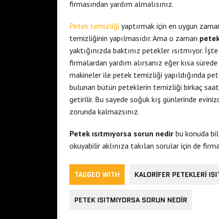
firmasından yardım almalısınız.
Petek temizliği
yaptırmak için en uygun zama
temizliğinin yapılmasıdır. Ama o zaman
petek
yaktığınızda baktınız petekler ısıtmıyor. İş
firmalardan yardım alırsanız eğer kısa sürede p
makineler ile petek temizliği yapıldığında pete
bulunan bütün peteklerin temizliği birkaç saat 
getirilir. Bu sayede soğuk kış günlerinde evi
zorunda kalmazsınız.
Petek ısıtmıyorsa sorun nedir
bu konuda bilg
okuyabilir aklınıza takılan sorular için de fir
TAGGED WITH
KALORIFER PETEKLERI IS
PETEK ISITMIYORSA SORUN NEDIR