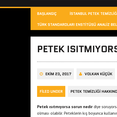
BAŞLANGIÇ
İSTANBUL PETEK TEMIZLIĞ
TÜRK STANDARDLARI ENSTITÜSÜ ANALIZ BEL
PETEK ISITMIYOR
EKIM 23, 2017
VOLKAN KÜÇÜK
FILED UNDER
PETEK TEMIZLIĞI HAKKIN
Petek ısıtmıyorsa sorun nedir
diye soruyors
olması olabilir. Peteklerin kış boyunca kullanı