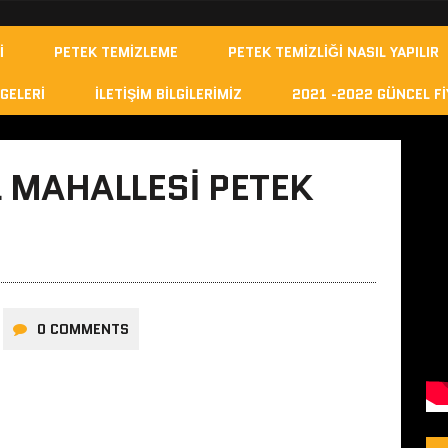
I
PETEK TEMIZLEME
PETEK TEMIZLIĞI NASIL YAPILIR
GELERI
İLETIŞIM BILGILERIMIZ
2021 -2022 GÜNCEL FI
L MAHALLESI PETEK
0 COMMENTS