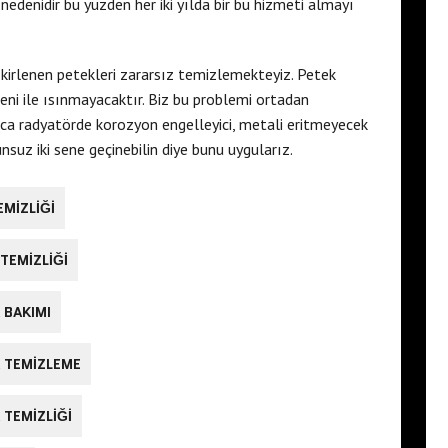
nedenidir bu yüzden her iki yılda bir bu hizmeti almayı
i
kirlenen petekleri zararsız temizlemekteyiz. Petek
deni ile ısınmayacaktır. Biz bu problemi ortadan
ıca radyatörde korozyon engelleyici, metali eritmeyecek
suz iki sene geçinebilin diye bunu uygularız.
EMIZLIĞI
 TEMIZLIĞI
 BAKIMI
K TEMIZLEME
 TEMIZLIĞI