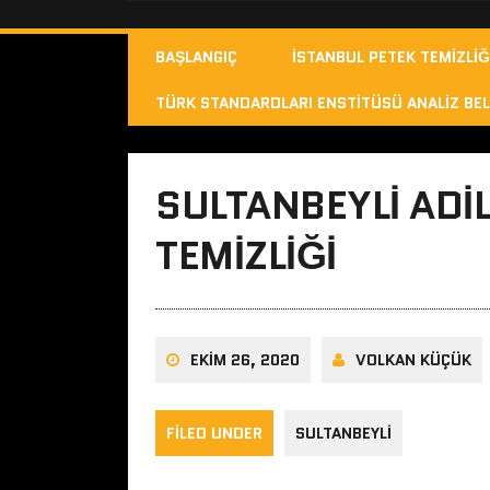
BAŞLANGIÇ
İSTANBUL PETEK TEMIZLIĞ
TÜRK STANDARDLARI ENSTITÜSÜ ANALIZ BEL
SULTANBEYLI ADI
TEMIZLIĞI
EKIM 26, 2020
VOLKAN KÜÇÜK
FILED UNDER
SULTANBEYLI