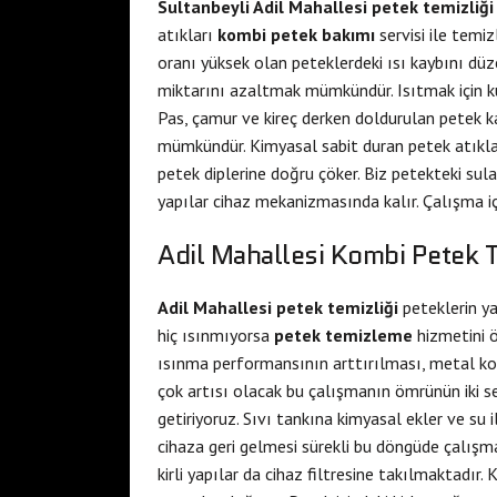
Sultanbeyli Adil Mahallesi petek temizliği
atıkları
kombi petek bakımı
servisi ile temiz
oranı yüksek olan peteklerdeki ısı kaybını d
miktarını azaltmak mümkündür. Isıtmak için k
Pas, çamur ve kireç derken doldurulan petek k
mümkündür. Kimyasal sabit duran petek atıkla
petek diplerine doğru çöker. Biz petekteki sular
yapılar cihaz mekanizmasında kalır. Çalışma iç
Adil Mahallesi Kombi Petek
Adil Mahallesi petek temizliği
peteklerin y
hiç ısınmıyorsa
petek temizleme
hizmetini ö
ısınma performansının arttırılması, metal kor
çok artısı olacak bu çalışmanın ömrünün iki 
getiriyoruz. Sıvı tankına kimyasal ekler ve su i
cihaza geri gelmesi sürekli bu döngüde çalışm
kirli yapılar da cihaz filtresine takılmaktadır