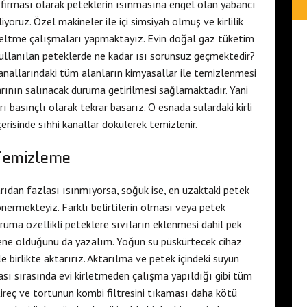
firması olarak peteklerin ısınmasına engel olan yabancı
liyoruz. Özel makineler ile içi simsiyah olmuş ve kirlilik
üzeltme çalışmaları yapmaktayız. Evin doğal gaz tüketim
ullanılan peteklerde ne kadar ısı sorunsuz geçmektedir?
anallarındaki tüm alanların kimyasallar ile temizlenmesi
rının salınacak duruma getirilmesi sağlamaktadır. Yani
ı basınçlı olarak tekrar basarız. O esnada sulardaki kirli
erisinde sıhhi kanallar dökülerek temizlenir.
 Temizleme
arıdan fazlası ısınmıyorsa, soğuk ise, en uzaktaki petek
nermekteyiz. Farklı belirtilerin olması veya petek
uma özellikli peteklere sıvıların eklenmesi dahil pek
sene olduğunu da yazalım. Yoğun su püskürtecek cihaz
le birlikte aktarırız. Aktarılma ve petek içindeki suyun
ası sırasında evi kirletmeden çalışma yapıldığı gibi tüm
. Kireç ve tortunun kombi filtresini tıkaması daha kötü