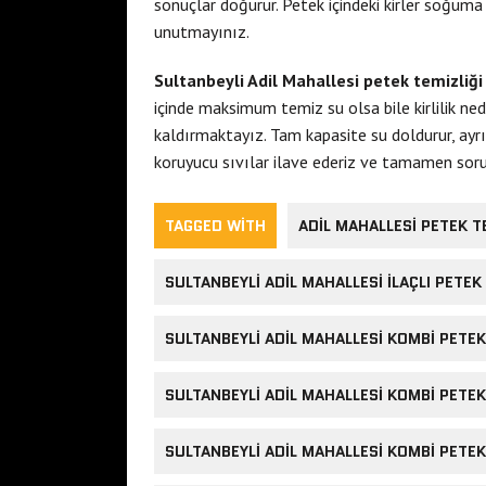
sonuçlar doğurur. Petek içindeki kirler soğuma 
unutmayınız.
Sultanbeyli Adil Mahallesi petek temizliğ
içinde maksimum temiz su olsa bile kirlilik ne
kaldırmaktayız. Tam kapasite su doldurur, ayr
koruyucu sıvılar ilave ederiz ve tamamen sorun
TAGGED WITH
ADIL MAHALLESI PETEK T
SULTANBEYLI ADIL MAHALLESI ILAÇLI PETEK
SULTANBEYLI ADIL MAHALLESI KOMBI PETEK
SULTANBEYLI ADIL MAHALLESI KOMBI PETE
SULTANBEYLI ADIL MAHALLESI KOMBI PETEK