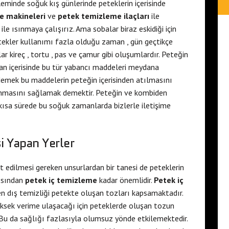
leminde soğuk kış günlerinde peteklerin içerisinde
e makineleri
ve
petek temizleme ilaçları
ile
e ısınmaya çalışırız. Ama sobalar biraz eskidiği için
tekler kullanımı fazla olduğu zaman , gün geçtikçe
lar kireç , tortu , pas ve çamur gibi oluşumlardır. Peteğin
an içerisinde bu tür yabancı maddeleri meydana
emek bu maddelerin peteğin içerisinden atılmasını
nmasını sağlamak demektir. Peteğin ve kombiden
kısa sürede bu soğuk zamanlarda bizlerle iletişime
i Yapan Yerler
 edilmesi gereken unsurlardan bir tanesi de peteklerin
ısından
petek iç temizleme
kadar önemlidir.
Petek iç
n dış temizliği petekte oluşan tozları kapsamaktadır.
yüksek verime ulaşacağı için peteklerde oluşan tozun
Bu da sağlığı fazlasıyla olumsuz yönde etkilemektedir.