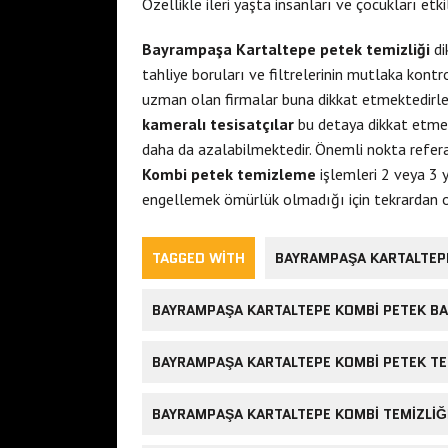
Özellikle ileri yaşta insanları ve çocukları et
Bayrampaşa Kartaltepe petek temizliği
di
tahliye boruları ve filtrelerinin mutlaka kont
uzman olan firmalar buna dikkat etmektedirler
kameralı tesisatçılar
bu detaya dikkat etm
daha da azalabilmektedir. Önemli nokta referans
Kombi petek temizleme
işlemleri 2 veya 3 
engellemek ömürlük olmadığı için tekrardan o
TAGGED WITH
BAYRAMPAŞA KARTALTEPE 
BAYRAMPAŞA KARTALTEPE KOMBI PETEK BA
BAYRAMPAŞA KARTALTEPE KOMBI PETEK TE
BAYRAMPAŞA KARTALTEPE KOMBI TEMIZLIĞ