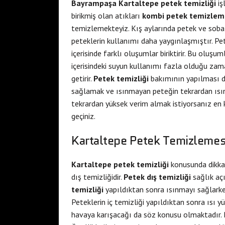
Bayrampaşa Kartaltepe petek temizliği
iş
birikmiş olan atıkları
kombi petek temizlem
temizlemekteyiz. Kış aylarında petek ve soba il
peteklerin kullanımı daha yaygınlaşmıştır. Pe
içerisinde farklı oluşumlar biriktirir. Bu oluşum
içerisindeki suyun kullanımı fazla olduğu zam
getirir.
Petek temizliği
bakımının yapılması d
sağlamak ve ısınmayan peteğin tekrardan ısı
tekrardan yüksek verim almak istiyorsanız en 
geçiniz.
Kartaltepe Petek Temizlemes
Kartaltepe petek temizliği
konusunda dikkat
dış temizliğidir.
Petek dış temizliği
sağlık aç
temizliği
yapıldıktan sonra ısınmayı sağlarke
Peteklerin iç temizliği yapıldıktan sonra ısı 
havaya karışacağı da söz konusu olmaktadır. 