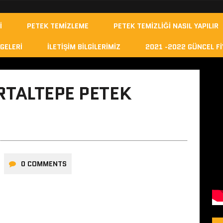
I
PETEK TEMIZLEME
PETEK TEMIZLIĞI NASIL YAPILIR
GELERI
İLETIŞIM BILGILERIMIZ
2021 -2022 GÜNCEL FI
TALTEPE PETEK
0 COMMENTS