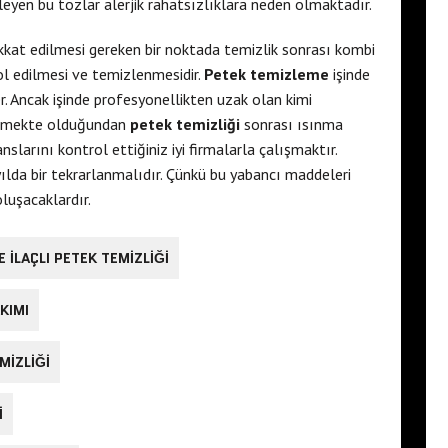
kileyen bu tozlar alerjik rahatsızlıklara neden olmaktadır.
kkat edilmesi gereken bir noktada temizlik sonrası kombi
rol edilmesi ve temizlenmesidir.
Petek temizleme
işinde
. Ancak işinde profesyonellikten uzak olan kimi
emekte olduğundan
petek temizliği
sonrası ısınma
larını kontrol ettiğiniz iyi firmalarla çalışmaktır.
yılda bir tekrarlanmalıdır. Çünkü bu yabancı maddeleri
luşacaklardır.
ILAÇLI PETEK TEMIZLIĞI
KIMI
MIZLIĞI
I