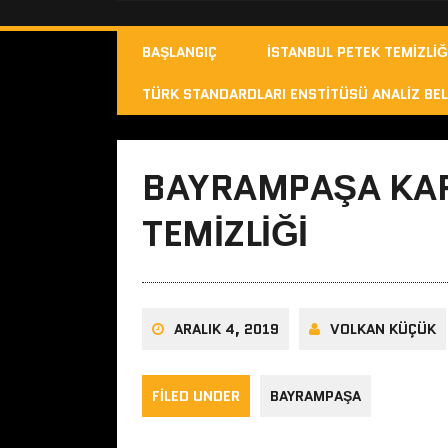
BAŞLANGIÇ
İSTANBUL PETEK TEMIZLIĞ
TÜRK STANDARDLARI ENSTITÜSÜ ANALIZ BEL
BAYRAMPAŞA KAR
TEMIZLIĞI
ARALIK 4, 2019
VOLKAN KÜÇÜK
FILED UNDER
BAYRAMPAŞA