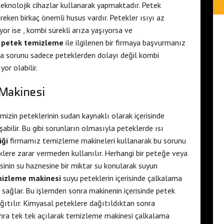
eknolojik cihazlar kullanarak yapmaktadır. Petek
eken birkaç önemli husus vardır. Petekler ısıyı az
ıyor ise , kombi sürekli arıza yaşıyorsa ve
petek temizleme
ile ilgilenen bir firmaya başvurmanız
tma sorunu sadece peteklerden dolayı değil kombi
or olabilir.
Makinesi
mizin peteklerinin sudan kaynaklı olarak içerisinde
abilir. Bu gibi sorunların olmasıyla peteklerde ısı
iği
firmamız temizleme makineleri kullanarak bu sorunu
klere zarar vermeden kullanılır. Herhangi bir peteğe veya
nin su haznesine bir miktar su konularak suyun
mizleme makinesi
suyu peteklerin içerisinde çalkalama
ı sağlar. Bu işlemden sonra makinenin içerisinde petek
ıtılır. Kimyasal peteklere dağıtıldıktan sonra
onra tek tek açılarak temizleme makinesi çalkalama