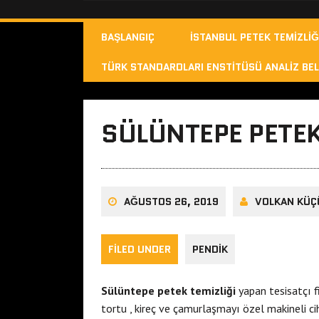
BAŞLANGIÇ
İSTANBUL PETEK TEMIZLIĞ
TÜRK STANDARDLARI ENSTITÜSÜ ANALIZ BEL
SÜLÜNTEPE PETEK
AĞUSTOS 26, 2019
VOLKAN KÜÇ
FILED UNDER
PENDIK
Sülüntepe petek temizliği
yapan tesisatçı f
tortu , kireç ve çamurlaşmayı özel makineli c