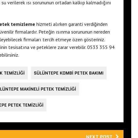
 su verilerek ısı sorununun ortadan kalkıp kalmadığını
etek temizleme
hizmeti alırken garanti verdiğinden
güvenilir firmalardır. Peteğin ısınma sorununun nereden
leyebilecek firmaları tercih etmeye özen gösteriniz.
inin tesisatına ve peteklere zarar verebilir. 0533 355 94
ilirsiniz.
K TEMIZLIĞI
SÜLÜNTEPE KOMBI PETEK BAKIMI
LÜNTEPE MAKINELI PETEK TEMIZLIĞI
PE PETEK TEMIZLIĞI
NEXT POST