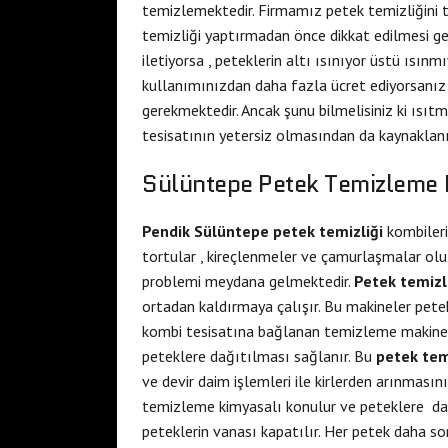
temizlemektedir. Firmamız petek temizliğini t
temizliği yaptırmadan önce dikkat edilmesi ger
iletiyorsa , peteklerin altı ısınıyor üstü ısınm
kullanımınızdan daha fazla ücret ediyorsanız
gerekmektedir. Ancak şunu bilmelisiniz ki ısı
tesisatının yetersiz olmasından da kaynaklanıy
Sülüntepe Petek Temizleme 
Pendik Sülüntepe petek temizliği
kombileri
tortular , kireçlenmeler ve çamurlaşmalar oluş
problemi meydana gelmektedir.
Petek temizl
ortadan kaldırmaya çalışır. Bu makineler pete
kombi tesisatına bağlanan temizleme makinesi
peteklere dağıtılması sağlanır. Bu
petek te
ve devir daim işlemleri ile kirlerden arınmasın
temizleme kimyasalı konulur ve peteklere dağ
peteklerin vanası kapatılır. Her petek daha s