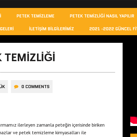
I
PETEK TEMIZLEME
PETEK TEMIZLIĞI NASIL YAPILIR
GELERI
İLETIŞIM BILGILERIMIZ
2021 -2022 GÜNCEL FI
 TEMIZLIĞI
ÜK
0 COMMENTS
irmamız ilerleyen zamanla peteğin içerisinde biriken
ihazlar ve petek temizleme kimyasalları ile