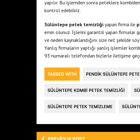
yapılır. Bu işlemden sonra peteklere kombiden
kontrol edebiliriz.
Sülüntepe petek temizliği
yapan firma ile
p
emin olunuz. İşlerini garantili yapan firmalar 
ve neden kaynaklandığını size net şekilde söy
Yanlış firmaların yaptığı yanlış işlemler komb
93 numaralı telefondan bizlerle iletişime geçeb
TAGGED WITH
PENDIK SÜLÜNTEPE PETE
SÜLÜNTEPE KOMBI PETEK TEMIZLIĞI
SÜ
SÜLÜNTEPE PETEK TEMIZLEME
SÜLÜNTE
PREVIOUS POST