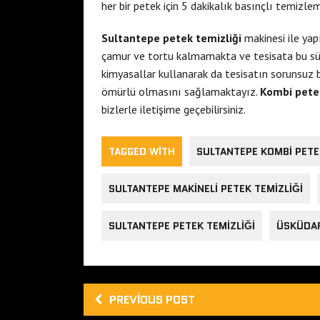
her bir petek için 5 dakikalık basınçlı temizleme
Sultantepe petek temizliği
makinesi ile ya
çamur ve tortu kalmamakta ve tesisata bu süre
kimyasallar kullanarak da tesisatın sorunsuz 
ömürlü olmasını sağlamaktayız.
Kombi petek
bizlerle iletişime geçebilirsiniz.
TAGGED WITH
SULTANTEPE KOMBI PETE
SULTANTEPE MAKINELI PETEK TEMIZLIĞI
SULTANTEPE PETEK TEMIZLIĞI
ÜSKÜDAR
PREVIOUS POST