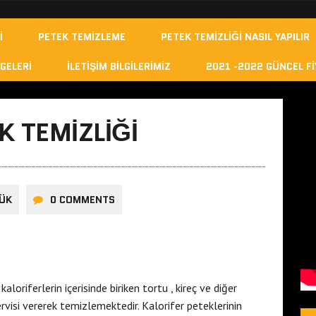
I
PETEK TEMIZLEME
PETEK TEMIZLIĞI NASIL YAPILIR
GELERI
İLETIŞIM BILGILERIMIZ
2021 -2022 GÜNCEL FI
K TEMIZLIĞI
ÜK
0 COMMENTS
loriferlerin içerisinde biriken tortu , kireç ve diğer
rvisi vererek temizlemektedir. Kalorifer peteklerinin