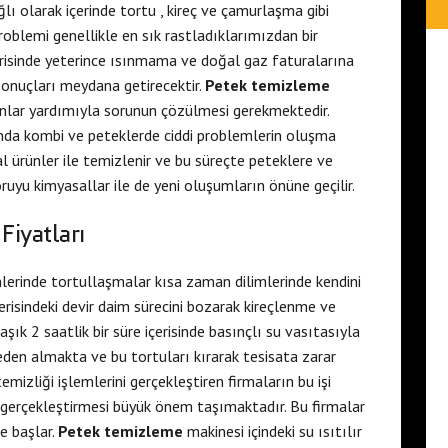
ağlı olarak içerinde tortu , kireç ve çamurlaşma gibi
blemi genellikle en sık rastladıklarımızdan bir
çerisinde yeterince ısınmama ve doğal gaz faturalarına
onuçları meydana getirecektir.
Petek temizleme
anlar yardımıyla sorunun çözülmesi gerekmektedir.
a kombi ve peteklerde ciddi problemlerin oluşma
al ürünler ile temizlenir ve bu süreçte peteklere ve
ruyu kimyasallar ile de yeni oluşumların önüne geçilir.
iyatları
lerinde tortullaşmalar kısa zaman dilimlerinde kendini
risindeki devir daim sürecini bozarak kireçlenme ve
ık 2 saatlik bir süre içerisinde basınçlı su vasıtasıyla
den almakta ve bu tortuları kırarak tesisata zarar
izliği işlemlerini gerçekleştiren firmaların bu işi
n gerçekleştirmesi büyük önem taşımaktadır. Bu firmalar
e başlar.
Petek temizleme
makinesi içindeki su ısıtılır