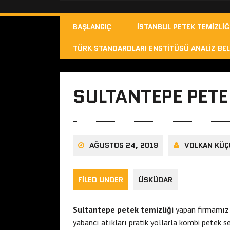
BAŞLANGIÇ
İSTANBUL PETEK TEMIZLIĞ
TÜRK STANDARDLARI ENSTITÜSÜ ANALIZ BEL
SULTANTEPE PETE
AĞUSTOS 24, 2019
VOLKAN KÜÇ
FILED UNDER
ÜSKÜDAR
Sultantepe petek temizliği
yapan firmamız ka
yabancı atıkları pratik yollarla kombi petek se