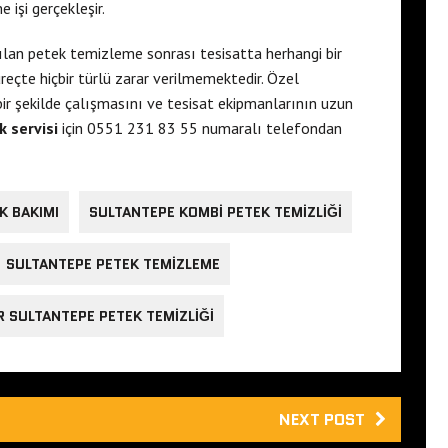
 işi gerçekleşir.
pılan petek temizleme sonrası tesisatta herhangi bir
çte hiçbir türlü zarar verilmemektedir. Özel
bir şekilde çalışmasını ve tesisat ekipmanlarının uzun
 servisi
için 0551 231 83 55 numaralı telefondan
K BAKIMI
SULTANTEPE KOMBI PETEK TEMIZLIĞI
SULTANTEPE PETEK TEMIZLEME
 SULTANTEPE PETEK TEMIZLIĞI
NEXT POST