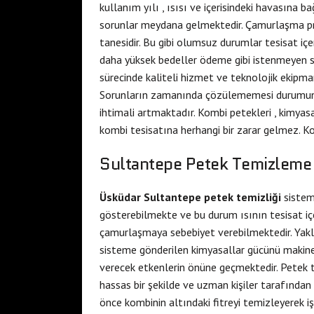
kullanım yılı , ısısı ve içerisindeki havasına b
sorunlar meydana gelmektedir. Çamurlaşma pro
tanesidir. Bu gibi olumsuz durumlar tesisat i
daha yüksek bedeller ödeme gibi istenmeyen s
sürecinde kaliteli hizmet ve teknolojik ekipm
Sorunların zamanında çözülememesi durumund
ihtimali artmaktadır. Kombi petekleri , kimyas
kombi tesisatına herhangi bir zarar gelmez. Ko
Sultantepe Petek Temizleme F
Üsküdar Sultantepe petek temizliği
sistem
gösterebilmekte ve bu durum ısının tesisat içe
çamurlaşmaya sebebiyet verebilmektedir. Yaklaş
sisteme gönderilen kimyasallar gücünü makine
verecek etkenlerin önüne geçmektedir. Petek tem
hassas bir şekilde ve uzman kişiler tarafında
önce kombinin altındaki fitreyi temizleyerek iş