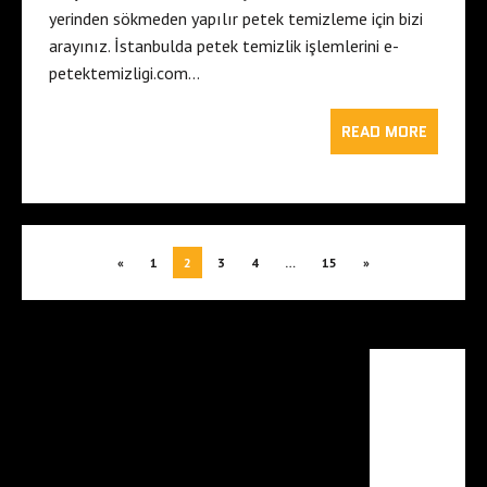
yerinden sökmeden yapılır petek temizleme için bizi
arayınız. İstanbulda petek temizlik işlemlerini e-
petektemizligi.com…
READ MORE
«
1
2
3
4
…
15
»