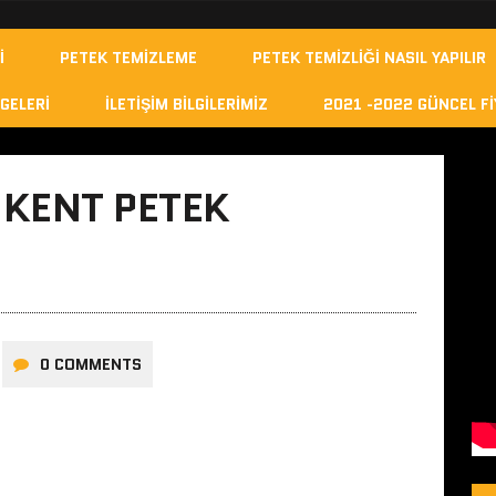
I
PETEK TEMIZLEME
PETEK TEMIZLIĞI NASIL YAPILIR
GELERI
İLETIŞIM BILGILERIMIZ
2021 -2022 GÜNCEL FI
IKENT PETEK
0 COMMENTS