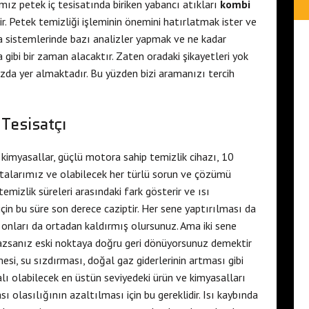
ız petek iç tesisatında biriken yabancı atıkları
kombi
r. Petek temizliği işleminin önemini hatırlatmak ister ve
tma sistemlerinde bazı analizler yapmak ve ne kadar
gibi bir zaman alacaktır. Zaten oradaki şikayetleri yok
zda yer almaktadır. Bu yüzden bizi aramanızı tercih
Tesisatçı
i kimyasallar, güçlü motora sahip temizlik cihazı, 10
stalarımız ve olabilecek her türlü sorun ve çözümü
emizlik süreleri arasındaki fark gösterir ve ısı
 için bu süre son derece caziptir. Her sene yaptırılması da
onları da ortadan kaldırmış olursunuz. Ama iki sene
mazsanız eski noktaya doğru geri dönüyorsunuz demektir
mesi, su sızdırması, doğal gaz giderlerinin artması gibi
alı olabilecek en üstün seviyedeki ürün ve kimyasalları
 olasılığının azaltılması için bu gereklidir. Isı kaybında