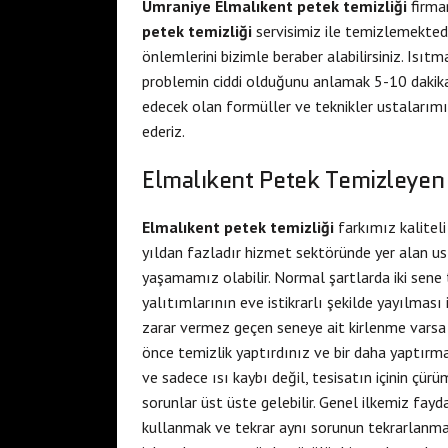
Ümraniye Elmalıkent petek temizliği
firmam
petek temizliği
servisimiz ile temizlemektedi
önlemlerini bizimle beraber alabilirsiniz. Isı
problemin ciddi olduğunu anlamak 5-10 dakika 
edecek olan formüller ve teknikler ustalarımı
ederiz.
Elmalıkent Petek Temizleyen 
Elmalıkent petek temizliği
farkımız kalitel
yıldan fazladır hizmet sektöründe yer alan u
yaşamamız olabilir. Normal şartlarda iki sene t
yalıtımlarının eve istikrarlı şekilde yayılması
zarar vermez geçen seneye ait kirlenme varsa 
önce temizlik yaptırdınız ve bir daha yaptır
ve sadece ısı kaybı değil, tesisatın içinin çürü
sorunlar üst üste gelebilir. Genel ilkemiz fayd
kullanmak ve tekrar aynı sorunun tekrarlanması