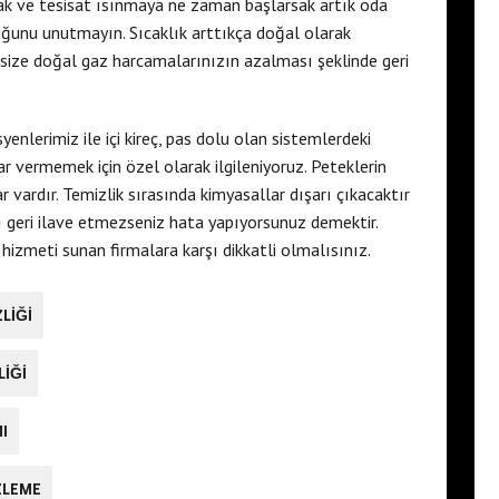
ak ve tesisat ısınmaya ne zaman başlarsak artık oda
duğunu unutmayın. Sıcaklık arttıkça doğal olarak
u size doğal gaz harcamalarınızın azalması şeklinde geri
syenlerimiz ile içi kireç, pas dolu olan sistemlerdeki
ar vermemek için özel olarak ilgileniyoruz. Peteklerin
 vardır. Temizlik sırasında kimyasallar dışarı çıkacaktır
ı geri ilave etmezseniz hata yapıyorsunuz demektir.
s hizmeti sunan firmalara karşı dikkatli olmalısınız.
LIĞI
LIĞI
I
ZLEME