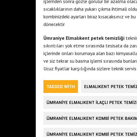
işlemden sonra gözle görülür bir azalma olac
sıcaklıklarının daha yukarı çıkma ihtimali ol
kombinizdeki ayarları biraz kısacaksınız ve b
dönecektir
Ümraniye Elmalıkent petek temizliği
tekni
sıkıntıları yok etme sırasında tesisata da zar
içlerinde onları korumaya alan bazı kimyasallar
ve siz tekrar su basma işlemi sırasında bunlar
Ucuz fiyatlar karşılığında sizlere teknik servi
TAGGED WITH
ELMALIKENT PETEK TEMIZ
ÜMRANIYE ELMALIKENT ILAÇLI PETEK TEMIZ
ÜMRANIYE ELMALIKENT KOMBI PETEK BAKIM
ÜMRANIYE ELMALIKENT KOMBI PETEK TEMI