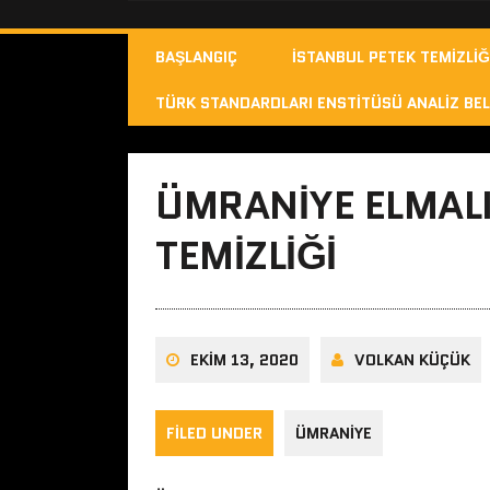
BAŞLANGIÇ
İSTANBUL PETEK TEMIZLIĞ
TÜRK STANDARDLARI ENSTITÜSÜ ANALIZ BEL
ÜMRANIYE ELMAL
TEMIZLIĞI
EKIM 13, 2020
VOLKAN KÜÇÜK
FILED UNDER
ÜMRANIYE