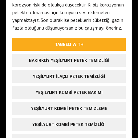
korozyon riski de oldukça düşecektir. Ki biz korozyonun
petekte olmaması için koruyucu sıvı eklemeleri
yapmaktayız. Son olarak ise peteklerin tükettiği gazın
fazla olduğunu düşünüyorsanız bu çalışmayı öneririz.
TAGGED WITH
BAKIRKÖY YEŞILYURT PETEK TEMIZLIĞI
YEŞILYURT ILAÇLI PETEK TEMIZLIĞI
YEŞILYURT KOMBI PETEK BAKIMI
YEŞILYURT KOMBI PETEK TEMIZLEME
YEŞILYURT KOMBI PETEK TEMIZLIĞI