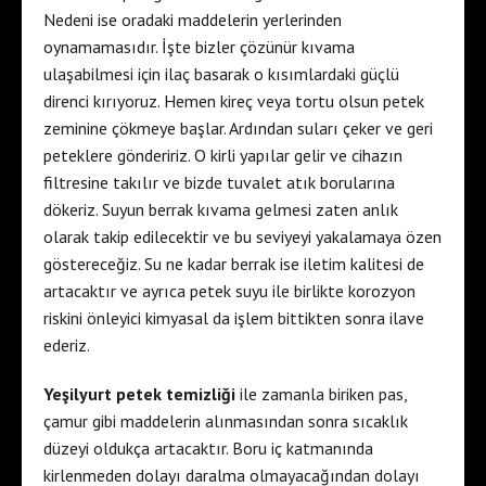
Nedeni ise oradaki maddelerin yerlerinden
oynamamasıdır. İşte bizler çözünür kıvama
ulaşabilmesi için ilaç basarak o kısımlardaki güçlü
direnci kırıyoruz. Hemen kireç veya tortu olsun petek
zeminine çökmeye başlar. Ardından suları çeker ve geri
peteklere göndeririz. O kirli yapılar gelir ve cihazın
filtresine takılır ve bizde tuvalet atık borularına
dökeriz. Suyun berrak kıvama gelmesi zaten anlık
olarak takip edilecektir ve bu seviyeyi yakalamaya özen
göstereceğiz. Su ne kadar berrak ise iletim kalitesi de
artacaktır ve ayrıca petek suyu ile birlikte korozyon
riskini önleyici kimyasal da işlem bittikten sonra ilave
ederiz.
Yeşilyurt petek temizliği
ile zamanla biriken pas,
çamur gibi maddelerin alınmasından sonra sıcaklık
düzeyi oldukça artacaktır. Boru iç katmanında
kirlenmeden dolayı daralma olmayacağından dolayı