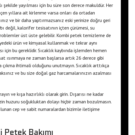
rlı şekilde yayılması için bu süre son derece makuldür. Her
çen yıllara ait kirlenme varsa onları da ortadan
ınız ve bir daha yaptırmazsanız eski yerinize doğru geri
 değil, kalorifer tesisatının içten çürümesi, su
 problemler üst üste gelebilir. Kombi petek temizleme de
iyedeki ürün ve kimyasal kullanmak ve tekrar aynı
ı için bu gereklidir. Sıcaklık kaybında işlemden hemen
sat ısınmaya ne zaman başlarsa artık 26 derece gibi
a çıkma ihtimali olduğunu unutmayın. Sıcaklık arttıkça
caksınız ve bu size doğal gaz harcamalarınızın azalması
arayın ve kışa hazırlıklı olarak girin. Dışarısı ne kadar
izin huzuru soğukluktan dolayı hiçbir zaman bozulmasın.
lunan cep ve sabit numaralardan bizimle iletişime
i Petek Bakımı