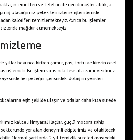
akta, internetten ve telefon ile geri dönüşler aldıkça
Yapmış olacağımız petek temizleme işlemlerinde
adan kaloriferi temizlemekteyiz. Ayrıca bu işlemler
an sizleride mağdur etmemekteyiz.
emizleme
nde yıllar boyunca biriken çamur, pas, tortu ve kirecin özel
sı işlemidir. Bu işlem sırasında tesisata zarar verilmez
sayesinde her peteğin içerisindeki dolaşım yeniden
ktalarına eşit şekilde ulaşır ve odalar daha kısa sürede
rkımız kaliteli kimyasal ilaçlar, güçlü motora sahip
t sektöründe yer alan deneyimli ekiplerimiz ve olabilecek
lir. Normal şartlarda 2 yıl temizlik süreleri arasındaki