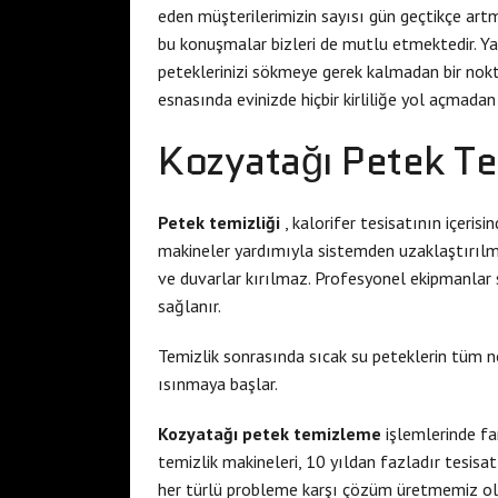
eden müşterilerimizin sayısı gün geçtikçe artm
bu konuşmalar bizleri de mutlu etmektedir. 
peteklerinizi sökmeye gerek kalmadan bir nokt
esnasında evinizde hiçbir kirliliğe yol açmad
Kozyatağı Petek T
Petek temizliği
, kalorifer tesisatının içerisi
makineler yardımıyla sistemden uzaklaştırılma
ve duvarlar kırılmaz. Profesyonel ekipmanlar 
sağlanır.
Temizlik sonrasında sıcak su peteklerin tüm no
ısınmaya başlar.
Kozyatağı petek temizleme
işlemlerinde fa
temizlik makineleri, 10 yıldan fazladır tesisa
her türlü probleme karşı çözüm üretmemiz olabi