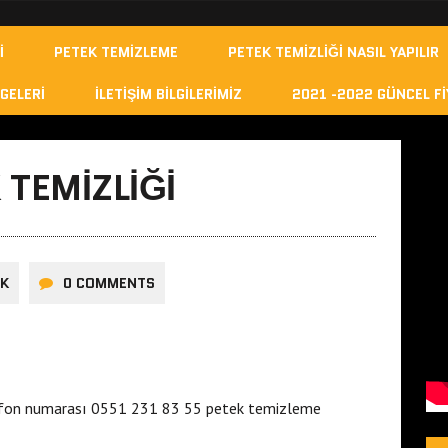
I
PETEK TEMIZLEME
PETEK TEMIZLIĞI NASIL YAPILIR
GELERI
İLETIŞIM BILGILERIMIZ
2021 -2022 GÜNCEL FI
 TEMIZLIĞI
ÜK
0 COMMENTS
efon numarası 0551 231 83 55 petek temizleme