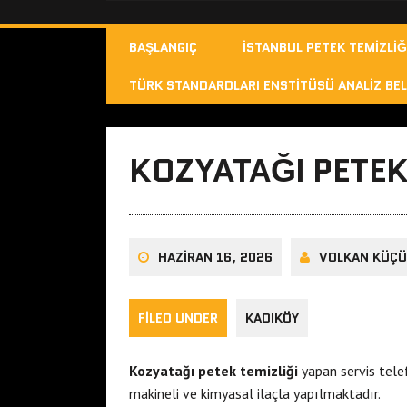
BAŞLANGIÇ
İSTANBUL PETEK TEMIZLIĞ
TÜRK STANDARDLARI ENSTITÜSÜ ANALIZ BEL
KOZYATAĞI PETEK
HAZIRAN 16, 2026
VOLKAN KÜÇ
FILED UNDER
KADIKÖY
Kozyatağı petek temizliği
yapan servis tel
makineli ve kimyasal ilaçla yapılmaktadır.