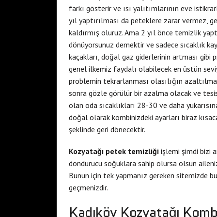
farkı gösterir ve ısı yalıtımlarının eve istikra
yıl yaptırılması da peteklere zarar vermez, ge
kaldırmış oluruz. Ama 2 yıl önce temizlik yapt
dönüyorsunuz demektir ve sadece sıcaklık kaybı
kaçakları, doğal gaz giderlerinin artması gibi
genel ilkemiz faydalı olabilecek en üstün sev
problemin tekrarlanması olasılığın azaltılmas
sonra gözle görülür bir azalma olacak ve tesi
olan oda sıcaklıkları 28-30 ve daha yukarısın
doğal olarak kombinizdeki ayarları biraz kısa
şeklinde geri dönecektir.
Kozyatağı petek temizliği
işlemi şimdi bizi 
dondurucu soğuklara sahip olursa olsun ailen
Bunun için tek yapmanız gereken sitemizde bu
geçmenizdir.
Kadıköy Kozyatağı Komb