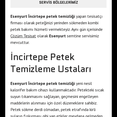
SERVIS BÖLGELERIMIZ
Esenyurt İncirtepe petek temizliği
yapan tesisatçı
firması olarak peteğinizi yerinden sökmeden kombi
petek bakımı hizmeti vermekteyiz. Aynı gün içerisinde
Çözüm Tesisat
olarak
Esenyurt
semtine servisimiz
mevcuttur.
İncirtepe Petek
Temizleme Ustaları
Esenyurt İncirtepe petek temizliği
yeni nesil
kalorifer bakım cihazı kullanmaktadır. Petekteki sıcak
suyun tıkanmasını sağlayan, geçmesini engelleyen
maddelerin alınması için özel düzeneklere sahibiz.
Petek sökme derdi olmadan, petek etrafında kirli
suların fışkırması gibi yan etkiler meydana gelmeden