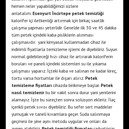
hemen neler yapabildiğimizi sizlere
anlatalım.
Esenyurt İncirtepe petek temizliği
kalorifer içi iletkenliği artırmak için birkaç saatlik
çalışma yapması yeterlidir. Genelde ilk 30 ve 45 dakika
tüm petek içindeki kaba pisliklerin alınması
çalışmasıdır. yani kimyasal kullanmadan cihaz ile
indirimli fiyatlarla temizleme işlemi de diyebiliriz. Suyun
normal gidebileceği hızı cihaz ile artırarak kaloriferin
boruları ve paneli içindeki sistemleri su ile yıkama
çalışması yaparız. İçteki kaba ve salınan ne kadar kireç,
tortu varsa hortumlar ile dışarı alırız.
Petek
temizleme fiyatları
cihazda birikmeye başlar.
Petek
nasıl temizlenir
bu bir vakit sonra durur yani yenilerini
alamayız. İşte bu süreçten sonra solüsyon ekleriz. İlaç
içerikli petek sıvısı diyebiliriz. Bu sefer sert maddeler
yumuşak ve taneli kıvamlara geçer. Suda salınmaya
geçmesi ile yine aynı metodu uygular ve onları da
aynen alabiliriz.
Petek temizliği firmaları
radyatörün