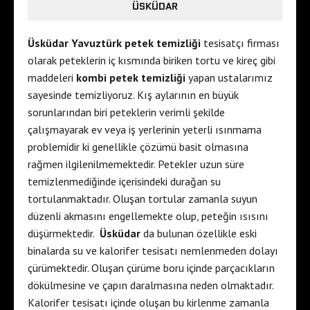
ÜSKÜDAR
Üsküdar Yavuztürk petek temizliği
tesisatçı firması
olarak peteklerin iç kısmında biriken tortu ve kireç gibi
maddeleri
kombi petek temizliği
yapan ustalarımız
sayesinde temizliyoruz. Kış aylarının en büyük
sorunlarından biri peteklerin verimli şekilde
çalışmayarak ev veya iş yerlerinin yeterli ısınmama
problemidir ki genellikle çözümü basit olmasına
rağmen ilgilenilmemektedir. Petekler uzun süre
temizlenmediğinde içerisindeki durağan su
tortulanmaktadır. Oluşan tortular zamanla suyun
düzenli akmasını engellemekte olup, peteğin ısısını
düşürmektedir.
Üsküdar
da
bulunan özellikle eski
binalarda su ve kalorifer tesisatı nemlenmeden dolayı
çürümektedir. Oluşan çürüme boru içinde parçacıkların
dökülmesine ve çapın daralmasına neden olmaktadır.
Kalorifer tesisatı içinde oluşan bu kirlenme zamanla