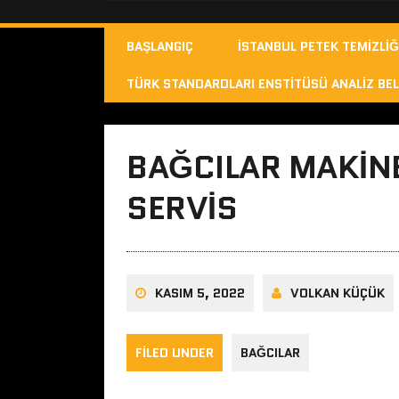
BAŞLANGIÇ
İSTANBUL PETEK TEMIZLIĞ
TÜRK STANDARDLARI ENSTITÜSÜ ANALIZ BEL
BAĞCILAR MAKINE
SERVIS
KASIM 5, 2022
VOLKAN KÜÇÜK
FILED UNDER
BAĞCILAR