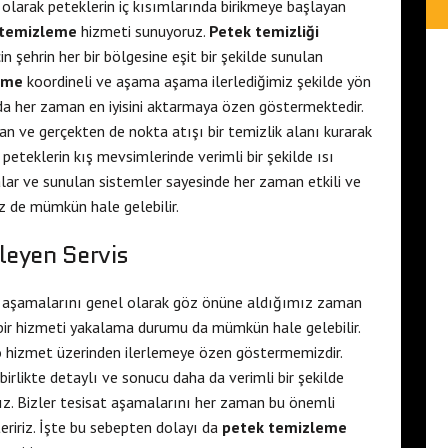
olarak peteklerin iç kısımlarında birikmeye başlayan
 temizleme
hizmeti sunuyoruz.
Petek temizliği
 şehrin her bir bölgesine eşit bir şekilde sunulan
eme
koordineli ve aşama aşama ilerlediğimiz şekilde yön
da her zaman en iyisini aktarmaya özen göstermektedir.
an ve gerçekten de nokta atışı bir temizlik alanı kurarak
peteklerin kış mevsimlerinde verimli bir şekilde ısı
ar ve sunulan sistemler sayesinde her zaman etkili ve
iz de mümkün hale gelebilir.
leyen Servis
s
aşamalarını genel olarak göz önüne aldığımız zaman
bir hizmeti yakalama durumu da mümkün hale gelebilir.
o hizmet üzerinden ilerlemeye özen göstermemizdir.
birlikte detaylı ve sonucu daha da verimli bir şekilde
ırız. Bizler tesisat aşamalarını her zaman bu önemli
eririz. İşte bu sebepten dolayı da
petek temizleme