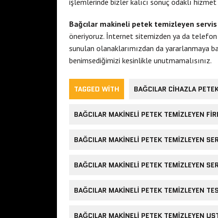
işlemlerinde bizler kalıcı sonuç odaklı hizmet v
Bağcılar makineli petek temizleyen servi
öneriyoruz. İnternet sitemizden ya da telefon 
sunulan olanaklarımızdan da yararlanmaya baş
benimsediğimizi kesinlikle unutmamalısınız.
TAGGED WITH
BAĞCILAR CIHAZLA PETE
BAĞCILAR MAKINELI PETEK TEMIZLEYEN FI
BAĞCILAR MAKINELI PETEK TEMIZLEYEN SE
BAĞCILAR MAKINELI PETEK TEMIZLEYEN SE
BAĞCILAR MAKINELI PETEK TEMIZLEYEN TES
BAĞCILAR MAKINELI PETEK TEMIZLEYEN US