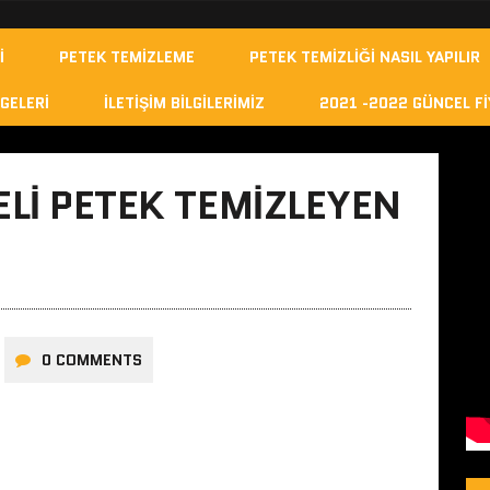
I
PETEK TEMIZLEME
PETEK TEMIZLIĞI NASIL YAPILIR
GELERI
İLETIŞIM BILGILERIMIZ
2021 -2022 GÜNCEL FI
LI PETEK TEMIZLEYEN
0 COMMENTS