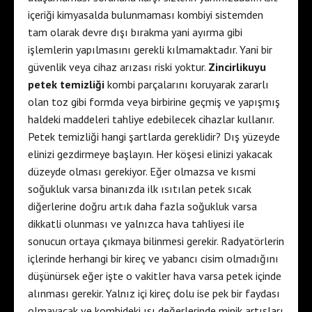
içeriği kimyasalda bulunmaması kombiyi sistemden
tam olarak devre dışı bırakma yani ayırma gibi
işlemlerin yapılmasını gerekli kılmamaktadır. Yani bir
güvenlik veya cihaz arızası riski yoktur.
Zincirlikuyu
petek temizliği
kombi parçalarını koruyarak zararlı
olan toz gibi formda veya birbirine geçmiş ve yapışmış
haldeki maddeleri tahliye edebilecek cihazlar kullanır.
Petek temizliği hangi şartlarda gereklidir? Dış yüzeyde
elinizi gezdirmeye başlayın. Her köşesi elinizi yakacak
düzeyde olması gerekiyor. Eğer olmazsa ve kısmi
soğukluk varsa binanızda ilk ısıtılan petek sıcak
diğerlerine doğru artık daha fazla soğukluk varsa
dikkatli olunması ve yalnızca hava tahliyesi ile
sonucun ortaya çıkmaya bilinmesi gerekir. Radyatörlerin
içlerinde herhangi bir kireç ve yabancı cisim olmadığını
düşünürsek eğer işte o vakitler hava varsa petek içinde
alınması gerekir. Yalnız içi kireç dolu ise pek bir faydası
olmayacak ve kombideki ısı değerlerinde minik artışları