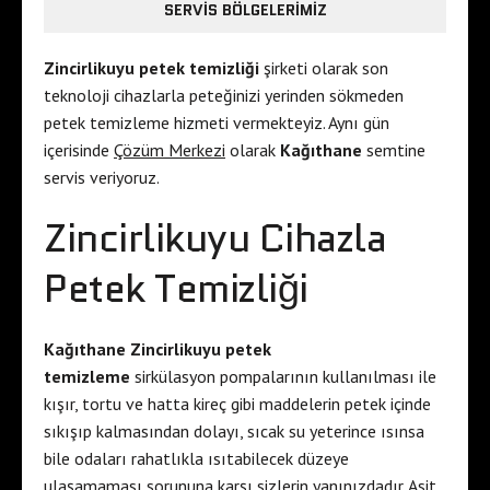
SERVIS BÖLGELERIMIZ
Zincirlikuyu petek temizliği
şirketi olarak son
teknoloji cihazlarla peteğinizi yerinden sökmeden
petek temizleme hizmeti vermekteyiz. Aynı gün
içerisinde
Çözüm Merkezi
olarak
Kağıthane
semtine
servis veriyoruz.
Zincirlikuyu Cihazla
Petek Temizliği
Kağıthane Zincirlikuyu petek
temizleme
sirkülasyon pompalarının kullanılması ile
kışır, tortu ve hatta kireç gibi maddelerin petek içinde
sıkışıp kalmasından dolayı, sıcak su yeterince ısınsa
bile odaları rahatlıkla ısıtabilecek düzeye
ulaşamaması sorununa karşı sizlerin yanınızdadır. Asit