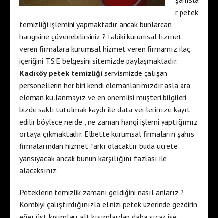
şahısla
r petek
temizliği işlemini yapmaktadır ancak bunlardan
hangisine güvenebilirsiniz ? tabiki kurumsal hizmet
veren firmalara kurumsal hizmet veren firmamız ilaç
içeriğini T.S.E belgesini sitemizde paylaşmaktadır.
Kadıköy petek temizliği
servismizde çalışan
personellerin her biri kendi elemanlarımızdır asla ara
eleman kullanmayız ve en önemlisi müşteri bilgileri
bizde saklı tutulmak kaydı ile data verilerimize kayıt
edilir böylece nerde , ne zaman hangi işlemi yaptığımız
ortaya çıkmaktadır. Elbette kurumsal firmaların şahıs
firmalarından hizmet farkı olacaktır buda ücrete
yansıyacak ancak bunun karşılığını fazlası ile
alacaksınız.
Peteklerin temizlik zamanı geldiğini nasıl anlarız ?
Kombiyi çalıştırdığınızla elinizi petek üzerinde gezdirin
eğer üst kısımları alt kısımlardan daha sıcak ise