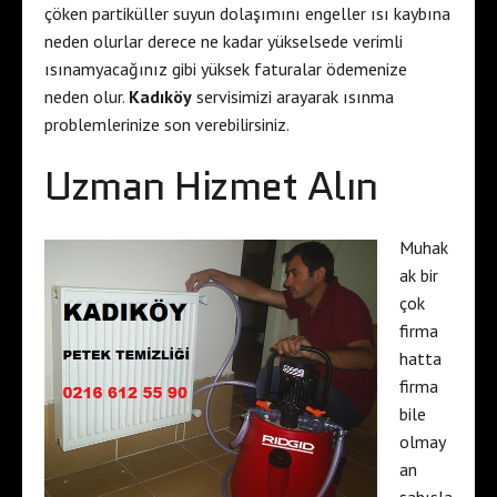
çöken partiküller suyun dolaşımını engeller ısı kaybına
neden olurlar derece ne kadar yükselsede verimli
ısınamyacağınız gibi yüksek faturalar ödemenize
neden olur.
Kadıköy
servisimizi arayarak ısınma
problemlerinize son verebilirsiniz.
Uzman Hizmet Alın
Muhak
ak bir
çok
firma
hatta
firma
bile
olmay
an