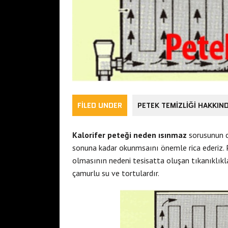
FILED UNDER
PETEK TEMIZLIĞI HAKKIN
Kalorifer peteği neden ısınmaz
sorusunun c
sonuna kadar okunmsaını önemle rica ederiz. 
olmasının nedeni tesisatta oluşan tıkanıklıkla
çamurlu su ve tortulardır.