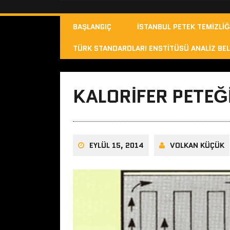
BAŞLANGIÇ
İSTANBUL PETEK TEMIZLIĞ
TÜRK STANDARDLARI ENSTITÜSÜ ANALIZ BEL
KALORIFER PETEĞ
EYLÜL 15, 2014
VOLKAN KÜÇÜK