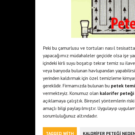
Peki bu çamurlusu ve tortuları nasıl tesisatta
yapacağımız müdahaleler geçicide olsa işe yar
içindeki kirli suyu boşatıp tekrar temiz su ila
veya banyoda bulunan havlupandan yapabilirsin
yerinden kaldırmak için özel temizleme kimyas
gereklidir. Firmamızda bulunan bu
petek temi
vermekteyiz. Konumuz olan
kalorifer peteğ
açıklamaya çalıştık. Bireysel yöntemlerin ri
amaçlı bilgi paylaşılmıştır. Uygulayıp uygul
sorumluluğunuz altındadır.
TAGGED WITH
KALORIFER PETEĞI NEDE