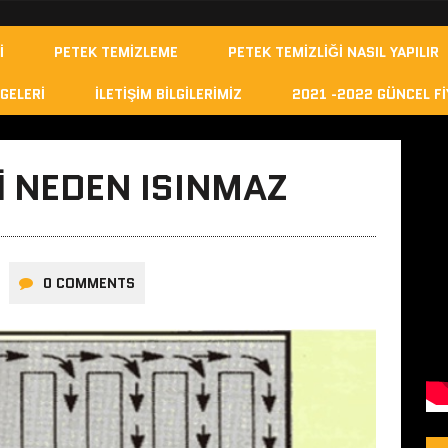
I
PETEK TEMIZLEME
PETEK TEMIZLIĞI NASIL YAPILIR
GELERI
İLETIŞIM BILGILERIMIZ
2021 -2022 GÜNCEL FI
I NEDEN ISINMAZ
0 COMMENTS