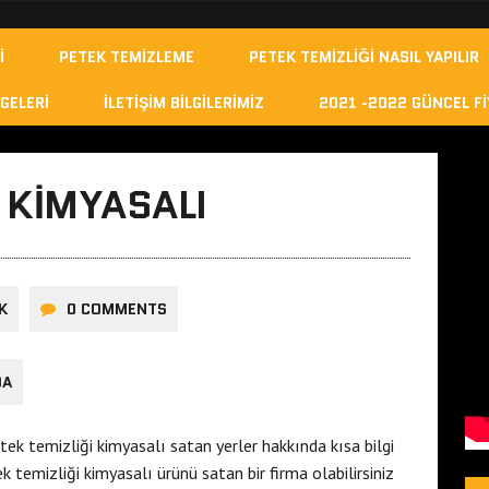
I
PETEK TEMIZLEME
PETEK TEMIZLIĞI NASIL YAPILIR
GELERI
İLETIŞIM BILGILERIMIZ
2021 -2022 GÜNCEL FI
 KIMYASALI
K
0 COMMENTS
DA
etek temizliği kimyasalı satan yerler hakkında kısa bilgi
k temizliği kimyasalı ürünü satan bir firma olabilirsiniz