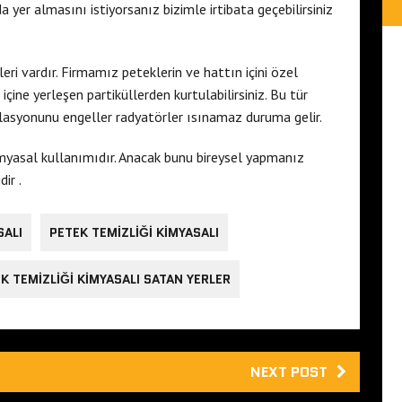
er almasını istiyorsanız bizimle irtibata geçebilirsiniz
ri vardır. Firmamız peteklerin ve hattın içini özel
ine yerleşen partiküllerden kurtulabilirsiniz. Bu tür
rkülasyonunu engeller radyatörler ısınamaz duruma gelir.
myasal kullanımıdır. Anacak bunu bireysel yapmanız
ir .
SALI
PETEK TEMIZLIĞI KIMYASALI
K TEMIZLIĞI KIMYASALI SATAN YERLER
NEXT POST