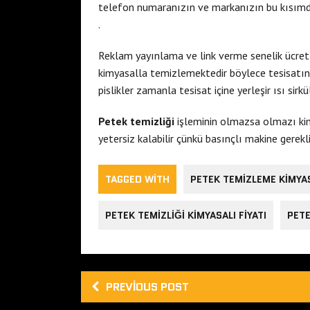
telefon numaranızın ve markanızın bu kısımda y
.
Reklam yayınlama ve link verme senelik ücretle
kimyasalla temizlemektedir böylece tesisatın iç
pislikler zamanla tesisat içine yerleşir ısı si
Petek temizliği
işleminin olmazsa olmazı ki
yetersiz kalabilir çünkü basınçlı makine gereklid
TAGGED WITH
PETEK TEMIZLEME KIMYA
PETEK TEMIZLIĞI KIMYASALI FIYATI
PETE
PREVIOUS POST