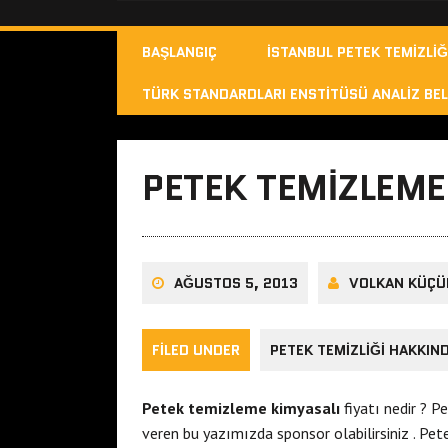
BAŞLANGIÇ
İSTANBUL PETEK TEMIZLIĞ
TÜRK STANDARDLARI ENSTITÜSÜ ANALIZ BEL
PETEK TEMIZLEME
AĞUSTOS 5, 2013
VOLKAN KÜÇÜ
FILED UNDER
PETEK TEMIZLIĞI HAKKIN
Petek temizleme kimyasalı
fiyatı nedir ? P
veren bu yazımızda sponsor olabilirsiniz . Pete