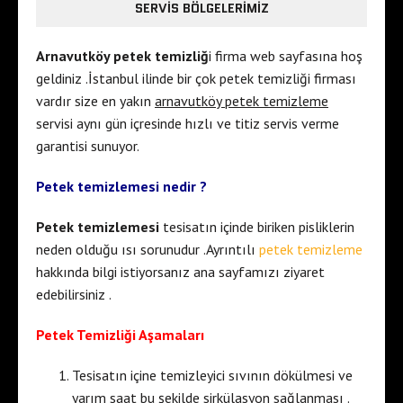
SERVIS BÖLGELERIMIZ
Arnavutköy petek temizliğ
i firma web sayfasına hoş
geldiniz .İstanbul ilinde bir çok petek temizliği firması
vardır size en yakın
arnavutköy petek temizleme
servisi aynı gün içresinde hızlı ve titiz servis verme
garantisi sunuyor.
Petek temizlemesi nedir ?
Petek temizlemesi
tesisatın içinde biriken pisliklerin
neden olduğu ısı sorunudur .Ayrıntılı
petek temizleme
hakkında bilgi istiyorsanız ana sayfamızı ziyaret
edebilirsiniz .
Petek Temizliği Aşamaları
Tesisatın içine temizleyici sıvının dökülmesi ve
yarım saat bu şekilde sirkülasyon sağlanması .