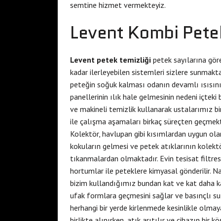
semtine hizmet vermekteyiz.
Levent Kombi Pete
Levent petek temizliği
petek sayılarına göre
kadar ilerleyebilen sistemleri sizlere sunmakta
peteğin soğuk kalması odanın devamlı ısısını
panellerinin ılık hale gelmesinin nedeni içteki
ve makineli temizlik kullanarak ustalarımız bi
ile çalışma aşamaları birkaç süreçten geçmektedi
Kolektör, havlupan gibi kısımlardan uygun ola
kokuların gelmesi ve petek atıklarının kolekt
tıkanmalardan olmaktadır. Evin tesisat filtresin
hortumlar ile peteklere kimyasal gönderilir. Na
bizim kullandığımız bundan kat ve kat daha kal
ufak formlara geçmesini sağlar ve basınçlı sul
herhangi bir yerde kirlenmede kesinlikle olmaya
birlikte alınırken, atık arıtılır ve cihazın bir kö