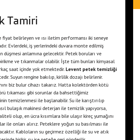
k Tamiri
 fiyat belirleyen ve ısı iletim performansı iki seneye
dır. Evlerdeki, iş yerlerindeki duvara monte edilmiş
n düşmesi anlamına gelecektir. Petek boruları ve
 birikme ve tıkanmalar olabilir. İşte tüm bunları kimyasal
rkaç saat içinde yok etmektedir.
Levent petek temizliği
r. Suyun rengine bakılıp, kirlilik dozajı belirlenir.
nını biz bulur cihazı takarız. Hatta kolektörden kötü
örü tıkaması gibi sorunlar da bahsettiğimiz
in temizlenmesi ile başlanabilir. Su ile karıştırılıp
sıl bulaşık makinesi deterjan ile temizlik yapıyorsa,
iteli olup, en ücra kısımlara bile ulaşır kireç yumağını
ar ile onları alırız. Peteklere yoğun su basılması ile
caktır. Kabloların su geçirmez özelliği ile su ve atık
şesinde birikir, su ise peteğe geri gönderilir.