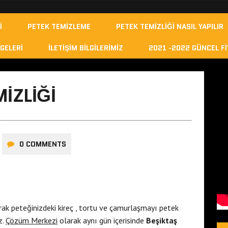
I
PETEK TEMIZLEME
PETEK TEMIZLIĞI NASIL YAPILIR
GELERI
İLETIŞIM BILGILERIMIZ
2021 -2022 GÜNCEL FI
IZLIĞI
0 COMMENTS
rak peteğinizdeki kireç , tortu ve çamurlaşmayı petek
z.
Çözüm Merkezi
olarak aynı gün içerisinde
Beşiktaş