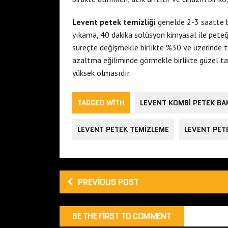
Levent petek temizliği
genelde 2-3 saatte bi
yıkama, 40 dakika solüsyon kimyasal ile peteği 
süreçte değişmekle birlikte %30 ve üzerinde 
azaltma eğiliminde görmekle birlikte güzel tar
yüksek olmasıdır.
TAGGED WITH
LEVENT KOMBI PETEK BA
LEVENT PETEK TEMIZLEME
LEVENT PETE
PREVIOUS POST
BE THE FIRST TO COMMENT