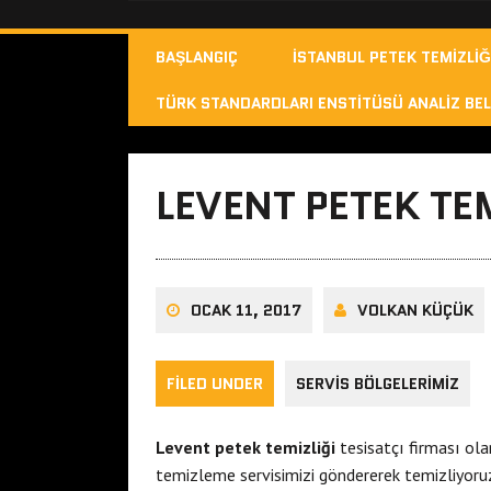
BAŞLANGIÇ
İSTANBUL PETEK TEMIZLIĞ
TÜRK STANDARDLARI ENSTITÜSÜ ANALIZ BEL
LEVENT PETEK TEM
OCAK 11, 2017
VOLKAN KÜÇÜK
FILED UNDER
SERVIS BÖLGELERIMIZ
Levent petek temizliği
tesisatçı firması ola
temizleme servisimizi göndererek temizliyoru