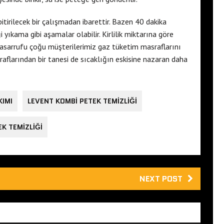
tirilecek bir çalışmadan ibarettir. Bazen 40 dakika
yıkama gibi aşamalar olabilir. Kirlilik miktarına göre
tasarrufu çoğu müşterilerimiz gaz tüketim masraflarını
aflarından bir tanesi de sıcaklığın eskisine nazaran daha
KIMI
LEVENT KOMBI PETEK TEMIZLIĞI
K TEMIZLIĞI
NEXT POST