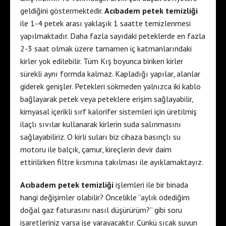
geldiğini göstermektedir.
Acıbadem petek temizliği
ile 1-4 petek arası yaklaşık 1 saatte temizlenmesi
yapılmaktadır. Daha fazla sayıdaki peteklerde en fazla
2-3 saat olmak üzere tamamen iç katmanlarındaki
kirler yok edilebilir. Tüm Kış boyunca biriken kirler
sürekli aynı formda kalmaz. Kapladığı yapılar, alanlar
giderek genişler. Petekleri sökmeden yalnızca iki kablo
bağlayarak petek veya peteklere erişim sağlayabilir,
kimyasal içerikli sırf kalorifer sistemleri için üretilmiş
ilaçlı sıvılar kullanarak kirlerin suda salınmasını
sağlayabiliriz. O kirli suları biz cihaza basınçlı su
motoru ile balçık, çamur, kireçlerin devir daim
ettirilirken filtre kısmına takılması ile ayıklamaktayız.
Acıbadem petek temizliği
işlemleri ile bir binada
hangi değişimler olabilir? Öncelikle “aylık ödediğim
doğal gaz faturasını nasıl düşürürüm?” gibi soru
işaretleriniz varsa işe yarayacaktır. Çünkü sıcak suyun