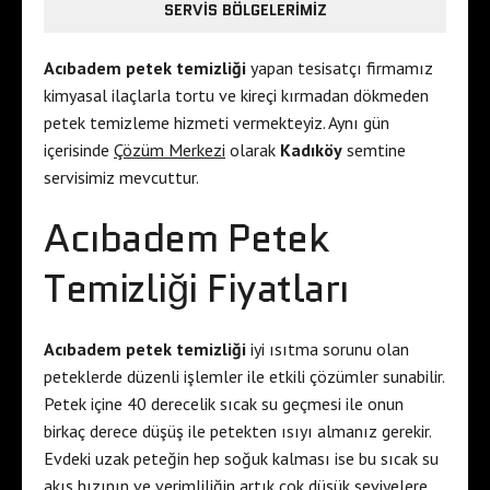
SERVIS BÖLGELERIMIZ
Acıbadem petek temizliği
yapan tesisatçı firmamız
kimyasal ilaçlarla tortu ve kireçi kırmadan dökmeden
petek temizleme hizmeti vermekteyiz. Aynı gün
içerisinde
Çözüm Merkezi
olarak
Kadıköy
semtine
servisimiz mevcuttur.
Acıbadem Petek
Temizliği Fiyatları
Acıbadem petek temizliği
iyi ısıtma sorunu olan
peteklerde düzenli işlemler ile etkili çözümler sunabilir.
Petek içine 40 derecelik sıcak su geçmesi ile onun
birkaç derece düşüş ile petekten ısıyı almanız gerekir.
Evdeki uzak peteğin hep soğuk kalması ise bu sıcak su
akış hızının ve verimliliğin artık çok düşük seviyelere