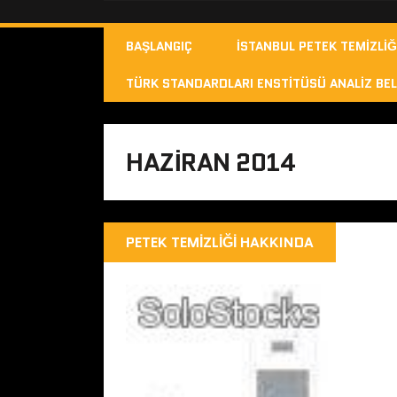
BAŞLANGIÇ
İSTANBUL PETEK TEMIZLIĞ
TÜRK STANDARDLARI ENSTITÜSÜ ANALIZ BEL
HAZIRAN 2014
PETEK TEMIZLIĞI HAKKINDA