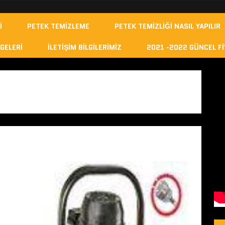
I
PETEK TEMIZLEME
PETEK TEMIZLIĞI NASIL YAPILIR
GELERI
İLETIŞIM BILGILERIMIZ
2021 -2022 GÜNCEL FI