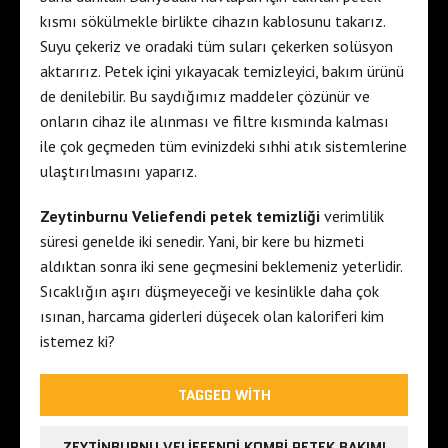
kısmı sökülmekle birlikte cihazın kablosunu takarız.
Suyu çekeriz ve oradaki tüm suları çekerken solüsyon
aktarırız. Petek içini yıkayacak temizleyici, bakım ürünü
de denilebilir. Bu saydığımız maddeler çözünür ve
onların cihaz ile alınması ve filtre kısmında kalması
ile çok geçmeden tüm evinizdeki sıhhi atık sistemlerine
ulaştırılmasını yaparız.
Zeytinburnu Veliefendi petek temizliği
verimlilik
süresi genelde iki senedir. Yani, bir kere bu hizmeti
aldıktan sonra iki sene geçmesini beklemeniz yeterlidir.
Sıcaklığın aşırı düşmeyeceği ve kesinlikle daha çok
ısınan, harcama giderleri düşecek olan kaloriferi kim
istemez ki?
TAGGED WITH
ZEYTINBURNU VELIEFENDI KOMBI PETEK BAKIMI