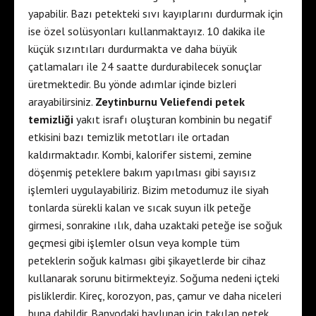
yapabilir. Bazı petekteki sıvı kayıplarını durdurmak için
ise özel solüsyonları kullanmaktayız. 10 dakika ile
küçük sızıntıları durdurmakta ve daha büyük
çatlamaları ile 24 saatte durdurabilecek sonuçlar
üretmektedir. Bu yönde adımlar içinde bizleri
arayabilirsiniz.
Zeytinburnu Veliefendi petek
temizliği
yakıt israfı oluşturan kombinin bu negatif
etkisini bazı temizlik metotları ile ortadan
kaldırmaktadır. Kombi, kalorifer sistemi, zemine
döşenmiş peteklere bakım yapılması gibi sayısız
işlemleri uygulayabiliriz. Bizim metodumuz ile siyah
tonlarda sürekli kalan ve sıcak suyun ilk peteğe
girmesi, sonrakine ılık, daha uzaktaki peteğe ise soğuk
geçmesi gibi işlemler olsun veya komple tüm
peteklerin soğuk kalması gibi şikayetlerde bir cihaz
kullanarak sorunu bitirmekteyiz. Soğuma nedeni içteki
pisliklerdir. Kireç, korozyon, pas, çamur ve daha niceleri
buna dahildir. Banyodaki havlupan için takılan petek