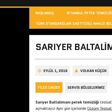
BAŞLANGIÇ
İSTANBUL PETEK TEMIZLIĞ
TÜRK STANDARDLARI ENSTITÜSÜ ANALIZ BEL
SARIYER BALTALIM
EYLÜL 1, 2016
VOLKAN KÜÇÜK
FILED UNDER
SERVIS BÖLGELERIMIZ
Sarıyer Baltalimanı petek temizliği
tesisatç
açmaktayız. Aynı gün içerisinde
Çözüm Tesisat