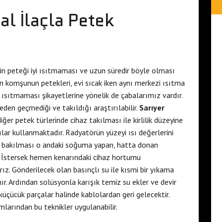
al İlaçla Petek
n peteği iyi ısıtmaması ve uzun süredir böyle olması
an komşunun petekleri, evi sıcak iken aynı merkezi ısıtma
 ısıtmaması şikayetlerine yönelik de çabalarımız vardır.
eden geçmediği ve takıldığı araştırılabilir.
Sarıyer
er petek türlerinde cihaz takılması ile kirlilik düzeyine
ılar kullanmaktadır. Radyatörün yüzeyi ısı değerlerini
e bakılması o andaki soğuma yapan, hatta donan
. İstersek hemen kenarındaki cihaz hortumu
rırız. Gönderilecek olan basınçlı su ile kısmi bir yıkama
ır. Ardından solüsyonla karışık temiz su ekler ve devir
üçücük parçalar halinde kablolardan geri gelecektir.
larından bu teknikler uygulanabilir.