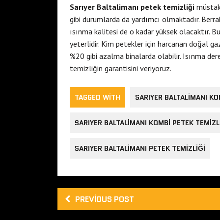
Sarıyer Baltalimanı petek temizliği
müstaki
gibi durumlarda da yardımcı olmaktadır. Berrak
ısınma kalitesi de o kadar yüksek olacaktır. B
yeterlidir. Kim petekler için harcanan doğal 
%20 gibi azalma binalarda olabilir. Isınma der
temizliğin garantisini veriyoruz.
TAGGED WITH
SARIYER BALTALIMANI KO
SARIYER BALTALIMANI KOMBI PETEK TEMIZL
SARIYER BALTALIMANI PETEK TEMIZLIĞI
PREVIOUS POST