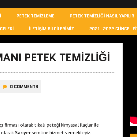
I
PETEK TEMIZLEME
PETEK TEMIZLIĞI NASIL YAPILIR
GELERI
İLETIŞIM BILGILERIMIZ
2021 -2022 GÜNCEL FI
ANI PETEK TEMIZLIĞI
0 COMMENTS
ı firması olarak tıkalı peteği kimyasal ilaçlar ile
olarak
Sarıyer
semtine hizmet vermekteyiz.