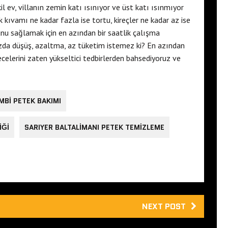
l ev, villanın zemin katı ısınıyor ve üst katı ısınmıyor
 kıvamı ne kadar fazla ise tortu, kireçler ne kadar az ise
unu sağlamak için en azından bir saatlik çalışma
gazda düşüş, azaltma, az tüketim istemez ki? En azından
ecelerini zaten yükseltici tedbirlerden bahsediyoruz ve
MBI PETEK BAKIMI
IĞI
SARIYER BALTALIMANI PETEK TEMIZLEME
NEXT POST