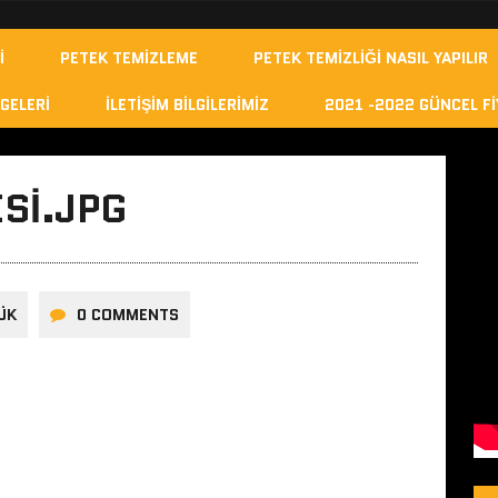
I
PETEK TEMIZLEME
PETEK TEMIZLIĞI NASIL YAPILIR
GELERI
İLETIŞIM BILGILERIMIZ
2021 -2022 GÜNCEL FI
SI.JPG
ÜK
0 COMMENTS