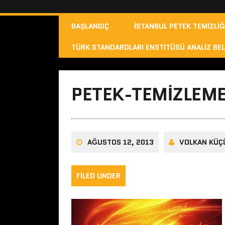
BAŞLANGIÇ
İSTANBUL PETEK TEMIZLIĞ
TÜRK STANDARDLARI ENSTITÜSÜ ANALIZ BEL
PETEK-TEMIZLEME
AĞUSTOS 12, 2013
VOLKAN KÜÇ
FILED UNDER