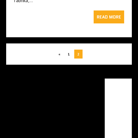
fabrika,…
READ MORE
«
1
2