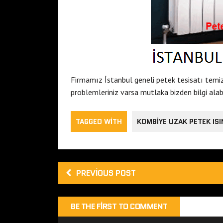
Firmamız İstanbul geneli petek tesisatı temiz
problemleriniz varsa mutlaka bizden bilgi alabil
TAGGED WITH
KOMBIYE UZAK PETEK IS
PREVIOUS POST
BE THE FIRST TO COMMENT