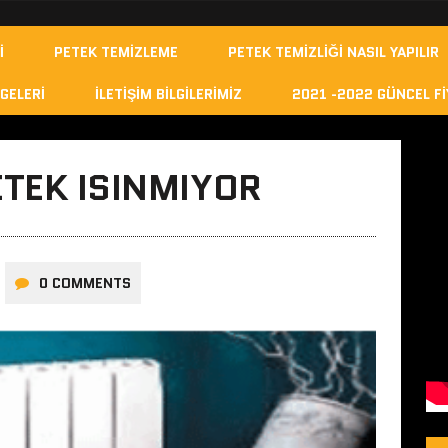
I
PETEK TEMIZLEME
PETEK TEMIZLIĞI NASIL YAPILIR
GELERI
İLETIŞIM BILGILERIMIZ
2021 -2022 GÜNCEL FI
TEK ISINMIYOR
0 COMMENTS