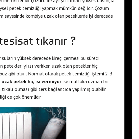
inen kirler bir çözücü ile ayrıştırılmalı yüksek basınçla
reysel petek temizliği yapmak mümkün değildir. Çözüm
m sayesinde kombiye uzak olan peteklerde iyi derecede
esisat tıkanır ?
 suların yüksek derecede kireç içermesi bu süreci
petekler iyi ısı verirken uzak olan petekler hiç
buz gibi olur . Normal olarak petek temizliği işlemi 2-3
uzak petek hiç ısı vermiyor
ise mutlaka uzman bir
tıkalı olması gibi ters bağlantıda yapılmış olabilir.
ği de çok önemlidir.