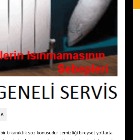
DA
bir tıkanıklık söz konusudur temizliği bireysel yollarla