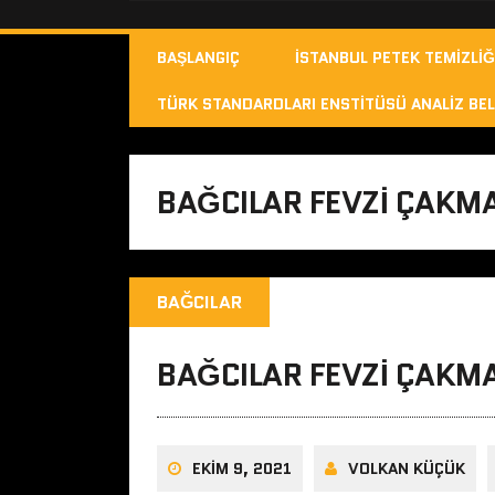
BAŞLANGIÇ
İSTANBUL PETEK TEMIZLIĞ
TÜRK STANDARDLARI ENSTITÜSÜ ANALIZ BEL
BAĞCILAR FEVZI ÇAKMA
BAĞCILAR
BAĞCILAR FEVZI ÇAKMA
EKIM 9, 2021
VOLKAN KÜÇÜK