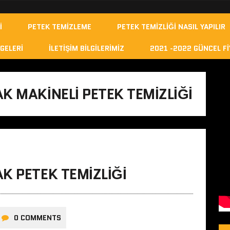
I
PETEK TEMIZLEME
PETEK TEMIZLIĞI NASIL YAPILIR
GELERI
İLETIŞIM BILGILERIMIZ
2021 -2022 GÜNCEL FI
K MAKINELI PETEK TEMIZLIĞI
K PETEK TEMIZLIĞI
0 COMMENTS