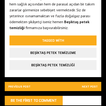
hem sağlık açısından hem de parasal açıdan bir takım
zararlar görmenize sebebiyet vermektedir. Siz de
yeterince ısınamamaktan ve fazla doğalgaz parası
ödemekten şikâyetçi iseniz hemen
Beşiktaş petek
temizliği
firmamıza başvurabilirsiniz.
TAGGED WITH
BEŞIKTAŞ PETEK TEMIZLEME
BEŞIKTAŞ PETEK TEMIZLIĞI
PREVIOUS POST
NEXT POST
BE THE FIRST TO COMMENT