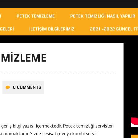
I
PETEK TEMIZLEME
PETEK TEMIZLIĞI NASIL YAPILIR
GELERI
İLETIŞIM BILGILERIMIZ
2021 -2022 GÜNCEL FI
EMIZLEME
0 COMMENTS
geniş bilgi yazısı içermektedir. Petek temizliği servisleri
i aramaktadır. Sizde tesisatçı veya kombi servisi