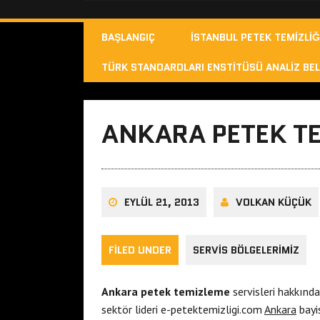
BAŞLANGIÇ
İSTANBUL PETEK TEMIZLIĞ
TÜRK STANDARDLARI ENSTITÜSÜ ANALIZ BEL
ANKARA PETEK T
EYLÜL 21, 2013
VOLKAN KÜÇÜK
FILED UNDER
SERVIS BÖLGELERIMIZ
Ankara petek temizleme
servisleri hakkında 
sektör lideri e-petektemizligi.com
Ankara
bayis