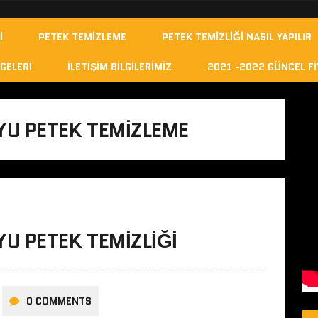
I
PETEK TEMIZLEME
PETEK TEMIZLIĞI NASIL YAPILIR
GELERI
İLETIŞIM BILGILERIMIZ
2021 -2022 GÜNCEL FI
U PETEK TEMIZLEME
U PETEK TEMIZLIĞI
0 COMMENTS