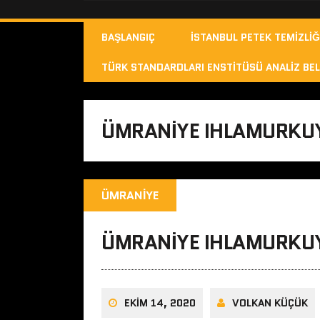
BAŞLANGIÇ
İSTANBUL PETEK TEMIZLIĞ
TÜRK STANDARDLARI ENSTITÜSÜ ANALIZ BEL
ÜMRANIYE IHLAMURKUY
ÜMRANIYE
ÜMRANIYE IHLAMURKUY
EKIM 14, 2020
VOLKAN KÜÇÜK