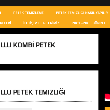
I
PETEK TEMIZLEME
PETEK TEMIZLIĞI NASIL YAPILIR
GELERI
İLETIŞIM BILGILERIMIZ
2021 -2022 GÜNCEL FI
LLU KOMBI PETEK
LU PETEK TEMIZLIĞI