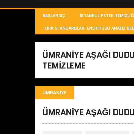
BAŞLANGIÇ
İSTANBUL PETEK TEMIZLIĞ
TÜRK STANDARDLARI ENSTITÜSÜ ANALIZ BEL
ÜMRANIYE AŞAĞI DUDU
TEMIZLEME
ÜMRANIYE
ÜMRANIYE AŞAĞI DUDUL