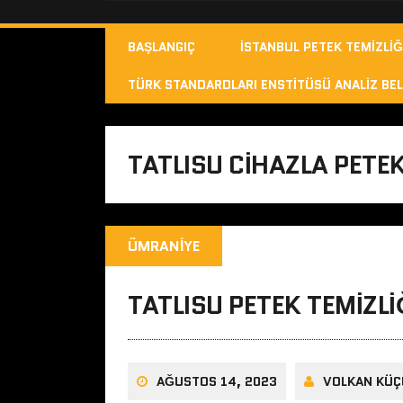
BAŞLANGIÇ
İSTANBUL PETEK TEMIZLIĞ
TÜRK STANDARDLARI ENSTITÜSÜ ANALIZ BEL
TATLISU CIHAZLA PETEK
ÜMRANIYE
TATLISU PETEK TEMIZLI
AĞUSTOS 14, 2023
VOLKAN KÜÇ