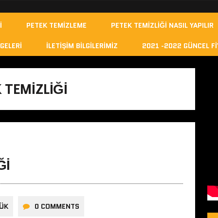
I
PETEK TEMIZLEME
PETEK TEMIZLIĞI NASIL YAPILIR
GELERI
İLETIŞIM BILGILERIMIZ
2021 -2022 GÜNCEL FI
 TEMIZLIĞI
ĞI
ÜK
0 COMMENTS