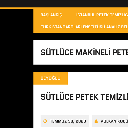
BAŞLANGIÇ
İSTANBUL PETEK TEMIZLIĞ
TÜRK STANDARDLARI ENSTITÜSÜ ANALIZ BEL
SÜTLÜCE MAKINELI PETE
BEYOĞLU
SÜTLÜCE PETEK TEMIZL
TEMMUZ 30, 2020
VOLKAN KÜÇ