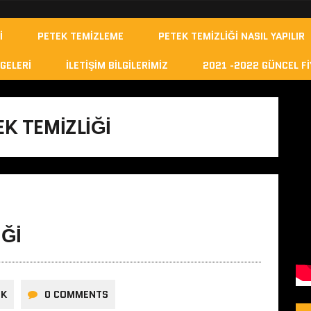
I
PETEK TEMIZLEME
PETEK TEMIZLIĞI NASIL YAPILIR
GELERI
İLETIŞIM BILGILERIMIZ
2021 -2022 GÜNCEL FI
K TEMIZLIĞI
IĞI
ÜK
0 COMMENTS