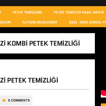
I
PETEK TEMIZLEME
PETEK TEMIZLIĞI NASIL YAPILIR
GELERI
İLETIŞIM BILGILERIMIZ
2021 -2022 GÜNCEL FI
I KOMBI PETEK TEMIZLIĞI
I PETEK TEMIZLIĞI
0 COMMENTS