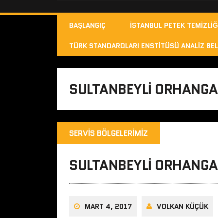
BAŞLANGIÇ
İSTANBUL PETEK TEMIZLIĞ
TÜRK STANDARDLARI ENSTITÜSÜ ANALIZ BEL
SULTANBEYLI ORHANGAZ
SERVIS BÖLGELERIMIZ
SULTANBEYLI ORHANGAZ
MART 4, 2017
VOLKAN KÜÇÜK