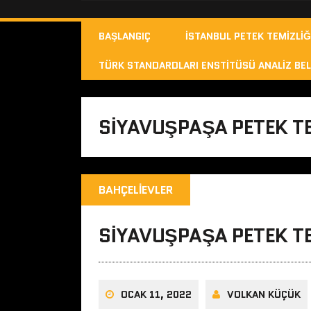
BAŞLANGIÇ
İSTANBUL PETEK TEMIZLIĞ
TÜRK STANDARDLARI ENSTITÜSÜ ANALIZ BEL
SIYAVUŞPAŞA PETEK TE
BAHÇELIEVLER
SIYAVUŞPAŞA PETEK TE
OCAK 11, 2022
VOLKAN KÜÇÜK