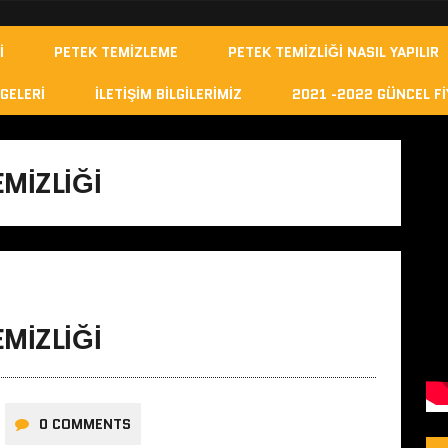
I
PETEK TEMIZLEME
PETEK TEMIZLIĞI NASIL YAPILIR
GELERI
İLETIŞIM BILGILERIMIZ
2021 -2022 GÜNCEL FI
MIZLIĞI
MIZLIĞI
0 COMMENTS