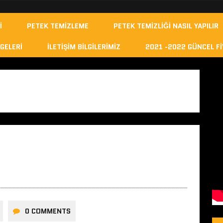
I
PETEK TEMIZLEME
PETEK TEMIZLIĞI NASIL YAPILIR
GELERI
İLETIŞIM BILGILERIMIZ
2021 -2022 GÜNCEL FI
0 COMMENTS