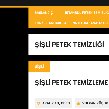
BAŞLANGIÇ
İSTANBUL PETEK TEMIZLIĞ
TÜRK STANDARDLARI ENSTITÜSÜ ANALIZ BEL
ŞIŞLI PETEK TEMIZLIĞI
ŞIŞLI
ŞIŞLI PETEK TEMIZLEME
ARALIK 10, 2020
VOLKAN KÜÇÜK