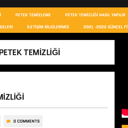
I
PETEK TEMIZLEME
PETEK TEMIZLIĞI NASIL YAPILIR
GELERI
İLETIŞIM BILGILERIMIZ
2021 -2022 GÜNCEL FI
ETEK TEMIZLIĞI
IZLIĞI
0 COMMENTS