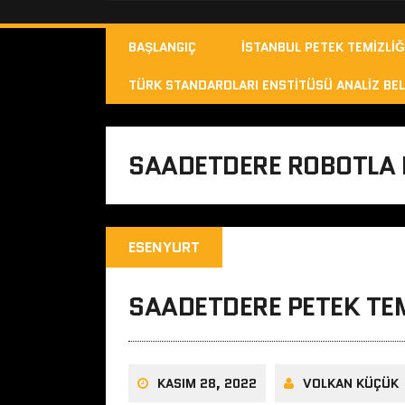
BAŞLANGIÇ
İSTANBUL PETEK TEMIZLIĞ
TÜRK STANDARDLARI ENSTITÜSÜ ANALIZ BEL
SAADETDERE ROBOTLA P
ESENYURT
SAADETDERE PETEK TEM
KASIM 28, 2022
VOLKAN KÜÇÜK