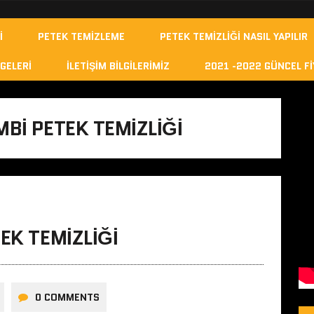
I
PETEK TEMIZLEME
PETEK TEMIZLIĞI NASIL YAPILIR
GELERI
İLETIŞIM BILGILERIMIZ
2021 -2022 GÜNCEL FI
BI PETEK TEMIZLIĞI
EK TEMIZLIĞI
0 COMMENTS