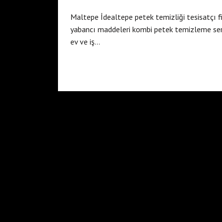
Maltepe İdealtepe petek temizliği tesisatçı f
yabancı maddeleri kombi petek temizleme serv
ev ve iş…