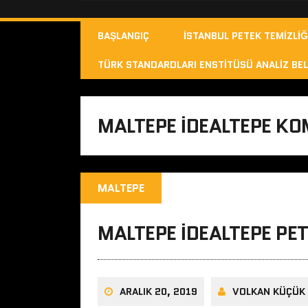
BAŞLANGIÇ
İSTANBUL PETEK TEMIZLIĞ
TÜRK STANDARDLARI ENSTITÜSÜ ANALIZ BEL
MALTEPE IDEALTEPE KOM
MALTEPE
MALTEPE IDEALTEPE PET
ARALIK 20, 2019
VOLKAN KÜÇÜK