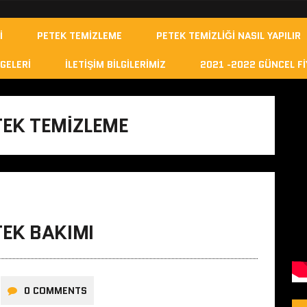
I
PETEK TEMIZLEME
PETEK TEMIZLIĞI NASIL YAPILIR
GELERI
İLETIŞIM BILGILERIMIZ
2021 -2022 GÜNCEL FI
EK TEMIZLEME
EK BAKIMI
0 COMMENTS