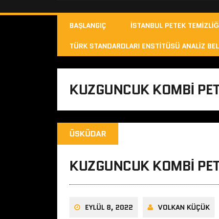
BAŞLANGIÇ
İSTANBUL PETEK TEMIZLIĞ
TÜRK STANDARDLARI ENSTITÜSÜ ANALIZ BEL
KUZGUNCUK KOMBI PET
ÜSKÜDAR
KUZGUNCUK KOMBI PET
EYLÜL 8, 2022
VOLKAN KÜÇÜK