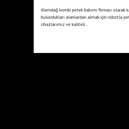
Alemdağ kombi petek bakımı firması olarak kalo
bulundukları alanlardan almak için robotla p
cihazlarımız ve kaliteli…