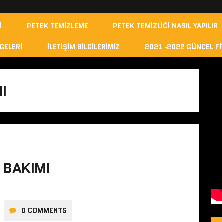
I
PETEK TEMIZLEME
PETEK TEMIZLIĞI NASIL YAPILIR
GELERI
İLETIŞIM BILGILERIMIZ
2021 -2022 GÜNCEL FI
I
 BAKIMI
0 COMMENTS