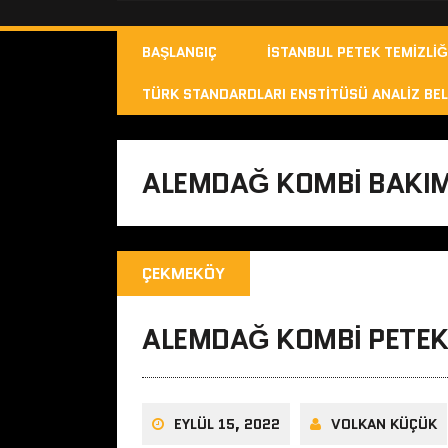
BAŞLANGIÇ
İSTANBUL PETEK TEMIZLIĞ
TÜRK STANDARDLARI ENSTITÜSÜ ANALIZ BEL
ALEMDAĞ KOMBI BAKIM
ÇEKMEKÖY
ALEMDAĞ KOMBI PETEK
EYLÜL 15, 2022
VOLKAN KÜÇÜK