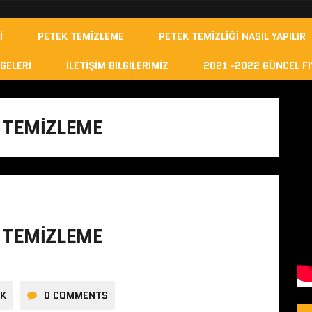
I
PETEK TEMIZLEME
PETEK TEMIZLIĞI NASIL YAPILIR
GELERI
İLETIŞIM BILGILERIMIZ
2021 -2022 GÜNCEL FI
 TEMIZLEME
 TEMIZLEME
ÜK
0 COMMENTS