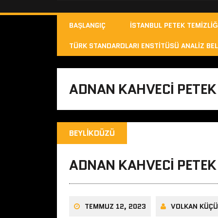
BAŞLANGIÇ
İSTANBUL PETEK TEMIZLIĞ
TÜRK STANDARDLARI ENSTITÜSÜ ANALIZ BEL
ADNAN KAHVECI PETEK
BEYLIKDÜZÜ
ADNAN KAHVECI PETEK
TEMMUZ 12, 2023
VOLKAN KÜÇ