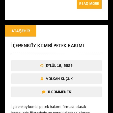
READ MORE
ATAŞEHIR
IÇERENKÖY KOMBI PETEK BAKIMI
EYLÜL 16, 2022
VOLKAN KÜÇÜK
0 COMMENTS
İçerenköy kombi petek bakımı firması olarak
kombilerin filtresinde ve petek içlerinde oluşan