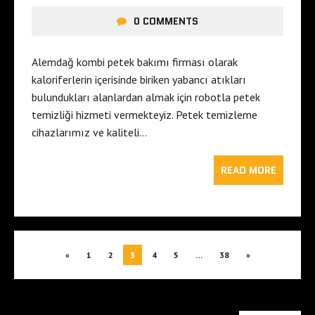
0 COMMENTS
Alemdağ kombi petek bakımı firması olarak
kaloriferlerin içerisinde biriken yabancı atıkları
bulundukları alanlardan almak için robotla petek
temizliği hizmeti vermekteyiz. Petek temizleme
cihazlarımız ve kaliteli…
READ MORE
«
1
2
3
4
5
…
38
»