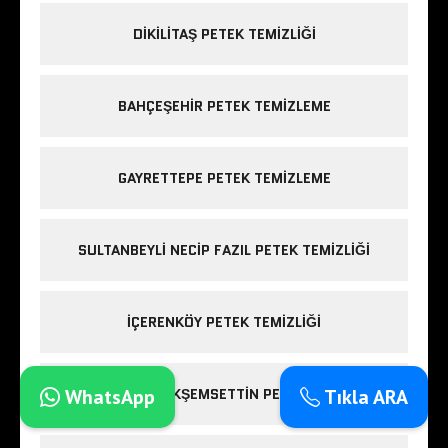
DIKILITAŞ PETEK TEMIZLIĞI
BAHÇEŞEHIR PETEK TEMIZLEME
GAYRETTEPE PETEK TEMIZLEME
SULTANBEYLI NECIP FAZIL PETEK TEMIZLIĞI
IÇERENKÖY PETEK TEMIZLIĞI
SULTANBEYLI AKŞEMSETTIN PETEK TEMIZLIĞI
WhatsApp
Tıkla ARA